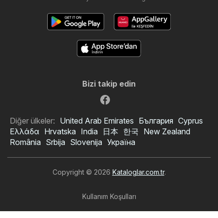
Bizi takip edin
Diğer ülkeler:
United Arab Emirates
България
Cyprus
Ελλάδα
Hrvatska
India
日本
한국
New Zealand
România
Srbija
Slovenija
Україна
Copyright © 2026
Kataloglar.com.tr
.
Kullanım Koşulları
Kişisel veri işleme