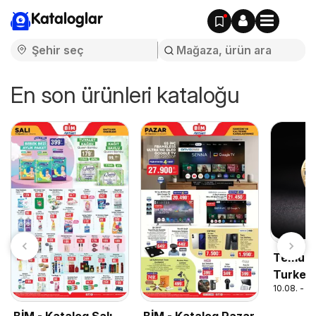
Kataloglar
En son ürünleri kataloğu
Temu ho
Turkey
10.08. - 3