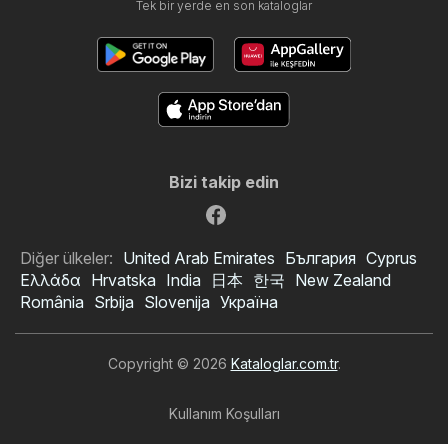
Tek bir yerde en son kataloglar
Bizi takip edin
Diğer ülkeler:
United Arab Emirates
България
Cyprus
Ελλάδα
Hrvatska
India
日本
한국
New Zealand
România
Srbija
Slovenija
Україна
Copyright © 2026
Kataloglar.com.tr
.
Rossmann kataloğu
Kullanım Koşulları