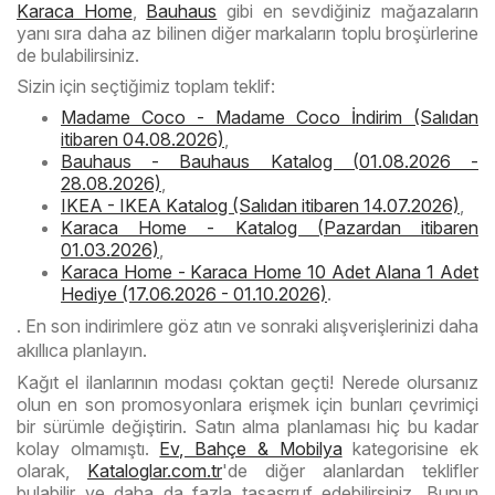
Karaca Home
,
Bauhaus
gibi en sevdiğiniz mağazaların
yanı sıra daha az bilinen diğer markaların toplu broşürlerine
de bulabilirsiniz.
Sizin için seçtiğimiz toplam teklif:
Madame Coco - Madame Coco İndirim (Salıdan
itibaren 04.08.2026)
,
Bauhaus - Bauhaus Katalog (01.08.2026 -
28.08.2026)
,
IKEA - IKEA Katalog (Salıdan itibaren 14.07.2026)
,
Karaca Home - Katalog (Pazardan itibaren
01.03.2026)
,
Karaca Home - Karaca Home 10 Adet Alana 1 Adet
Hediye (17.06.2026 - 01.10.2026)
.
. En son indirimlere göz atın ve sonraki alışverişlerinizi daha
akıllıca planlayın.
Kağıt el ilanlarının modası çoktan geçti! Nerede olursanız
olun en son promosyonlara erişmek için bunları çevrimiçi
bir sürümle değiştirin. Satın alma planlaması hiç bu kadar
kolay olmamıştı.
Ev, Bahçe & Mobilya
kategorisine ek
olarak,
Kataloglar.com.tr
'de diğer alanlardan teklifler
bulabilir ve daha da fazla tasasrruf edebilirsiniz. Bunun