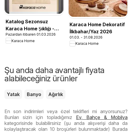
Katalog Sezonsuz
Karaca Home Dekoratif
Karaca Home Şıklığı -
İlkbahar/Yaz 2026
Pazardan itibaren 01.03.2026
İlkbahar / Yaz 2026
01.03. - 31.08.2026
Karaca Home
Karaca Home
Şu anda daha avantajlı fiyata
alabileceğiniz ürünler
Yatak
Banyo
Ağırlık
En son indirimleri veya özel teklifleri mi arıyorsunuz?
Bunları sizin için topladığımız
Ev, Bahçe & Mobilya
kategorisinde bulabilirsiniz (şu anda alışverişi daha da
kolaylaştıracak olan 10 broşürleri bulunmaktadır) Burada