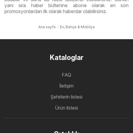
yanı sıra haber bültenine abone olarak en son
promosyonlardan ilk olarak haberdar olabilirsiniz.
Ana sayfa
Ev, Bahçe & Mobilya
Kataloglar
FAQ
İletişim
Şehirlerin listesi
Ürün listesi