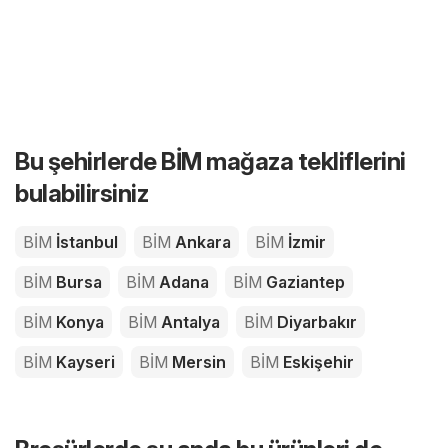
Bu şehirlerde BİM mağaza tekliflerini
bulabilirsiniz
BİM
İstanbul
BİM
Ankara
BİM
İzmir
BİM
Bursa
BİM
Adana
BİM
Gaziantep
BİM
Konya
BİM
Antalya
BİM
Diyarbakır
BİM
Kayseri
BİM
Mersin
BİM
Eskişehir