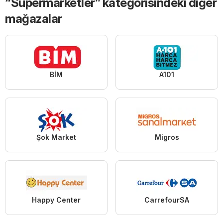
“Süpermarketler” kategorisindeki diğer
mağazalar
BİM
A101
Şok Market
Migros
Happy Center
CarrefourSA