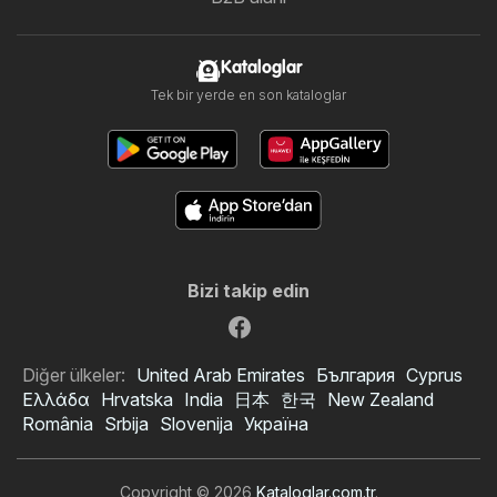
Kataloglar
Tek bir yerde en son kataloglar
Bizi takip edin
Diğer ülkeler:
United Arab Emirates
България
Cyprus
Ελλάδα
Hrvatska
India
日本
한국
New Zealand
România
Srbija
Slovenija
Україна
Copyright © 2026
Kataloglar.com.tr
.