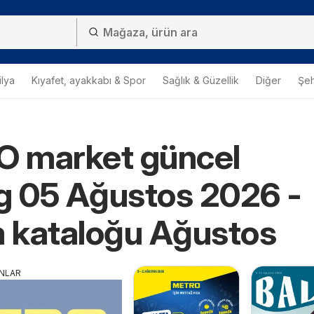
lya
Kıyafet, ayakkabı & Spor
Sağlık & Güzellik
Diğer
Şehi
 market güncel
g 05 Ağustos 2026 -
m kataloğu Ağustos
ANLAR