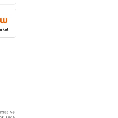
rket
ırsat ve
or. Gıda