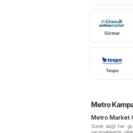
Gürmar
Tespo
Metro Kampa
Metro Market G
Süreli değil her g
seçenekleriyle yıll