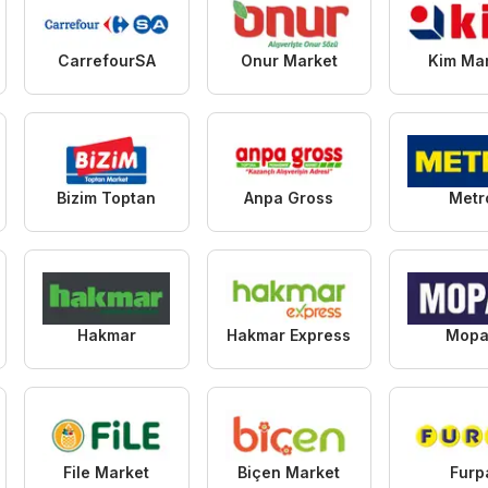
CarrefourSA
Onur Market
Kim Ma
Bizim Toptan
Anpa Gross
Metr
Hakmar
Hakmar Express
Mopa
File Market
Biçen Market
Furp