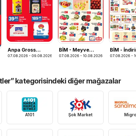
Anpa Gross
BİM - Meyve
BİM - İndiri
07.08.2026 - 09.08.2026
07.08.2026 - 10.08.2026
07.08.2026 - 
Katalog
Sebze, İndirim
Ürünler
ler” kategorisindeki diğer mağazalar
A101
Şok Market
Migr