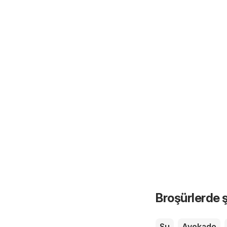
Broşürlerde ş
Su
Avokado