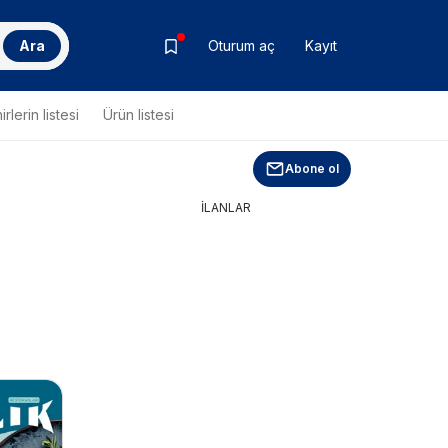
Ara
Oturum aç
Kayıt
rlerin listesi
Ürün listesi
Abone ol
İLANLAR