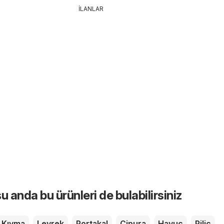
İLANLAR
u anda bu ürünleri de bulabilirsiniz
Kıyma
Levrek
Portakal
Çipura
Havuç
Piliç