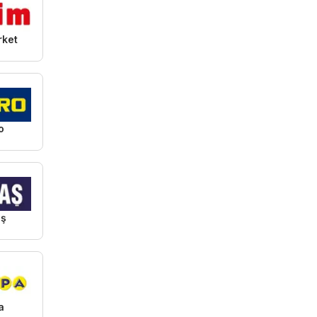
rket
o
ş
a