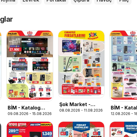
glar
Şok Market -
BİM - Katalog
BİM - Kata
08.08.2026 - 11.08.2026
Hafta sonu
09.08.2026 - 15.08.2026
12.08.2026 - 
Pazar
Çarşamba
fırsatları