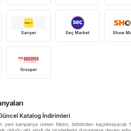
Sarıyer
Seç Market
Show Ma
Grosper
nyaları
üncel Katalog İndirimleri
ün yeni kampanya üreten Metro, birbirinden kaçırılmayacak f
ardır olduğu gibi şimdi de müşterilerini düşünmeye devam ediy