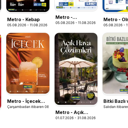
Metro -
Metro - Kebap
Metro - O
05.08.2026 - 11.08.2026
Lokantalar
05.08.2026 - 11.08.2026
05.08.2026 - 
Olmaz Ürü
Metro - İçecek
Bitki Bazlı
Çarşambadan itibaren 08.07.2026
Salıdan itibare
Trendleri ve
Vegan 20
Metro - Açık
Çözümleri
01.07.2026 - 31.08.2026
Hava Çözümleri