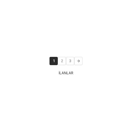
1
2
3
İLANLAR