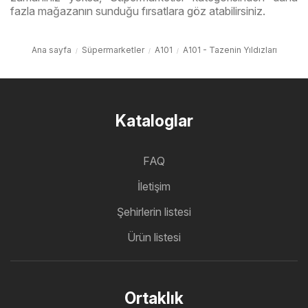
fazla mağazanın sunduğu fırsatlara göz atabilirsiniz.
Ana sayfa
Süpermarketler
A101
A101 - Tazenin Yıldızları
Kataloglar
FAQ
İletişim
Şehirlerin listesi
Ürün listesi
Ortaklık