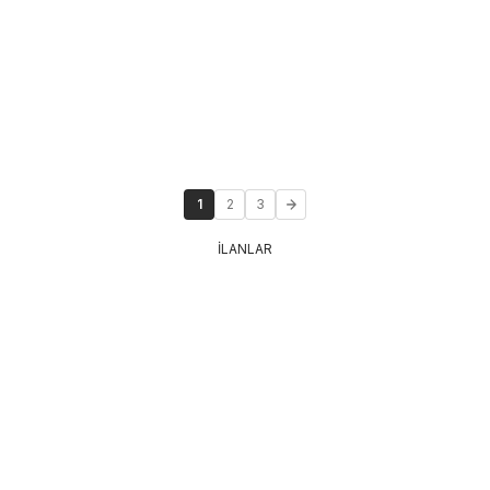
1
2
3
İLANLAR