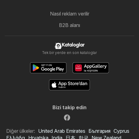
Nasıl reklam verilir
B2B alanı
Kataloglar
Tek bir yerde en son kataloglar
Bizi takip edin
Diğer ülkeler:
United Arab Emirates
България
Cyprus
Ελλάδα
Hrvatska
India
日本
한국
New Zealand