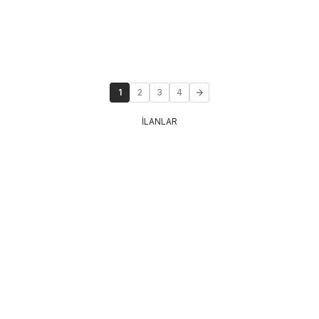
1
2
3
4
İLANLAR