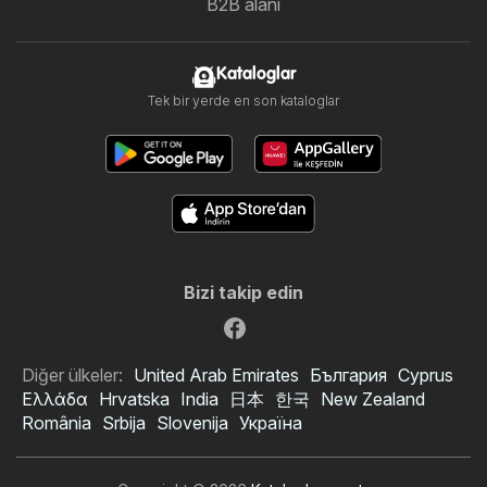
B2B alanı
Kataloglar
Tek bir yerde en son kataloglar
Bizi takip edin
Diğer ülkeler:
United Arab Emirates
България
Cyprus
Ελλάδα
Hrvatska
India
日本
한국
New Zealand
România
Srbija
Slovenija
Україна