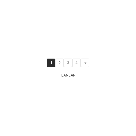
1
2
3
4
İLANLAR