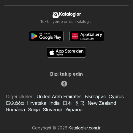
Kataloglar
Tek bir yerde en son kataloglar
Bizi takip edin
Diğer ülkeler:
United Arab Emirates
България
Cyprus
Ελλάδα
Hrvatska
India
日本
한국
New Zealand
România
Srbija
Slovenija
Україна
Copyright © 2026
Kataloglar.com.tr
.