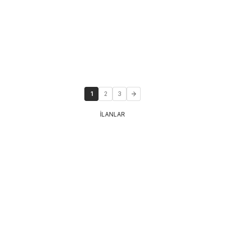
1
2
3
İLANLAR