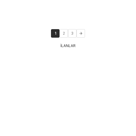
1
2
3
İLANLAR