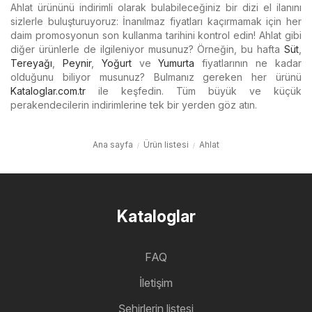
Ahlat ürününü indirimli olarak bulabileceğiniz bir dizi el ilanını
sizlerle buluşturuyoruz: İnanılmaz fiyatları kaçırmamak için her
daim promosyonun son kullanma tarihini kontrol edin! Ahlat gibi
diğer ürünlerle de ilgileniyor musunuz? Örneğin, bu hafta
Süt
,
Tereyağı
,
Peynir
,
Yoğurt
ve
Yumurta
fiyatlarının ne kadar
olduğunu biliyor musunuz? Bulmanız gereken her ürünü
Kataloglar.com.tr
ile keşfedin. Tüm büyük ve küçük
perakendecilerin indirimlerine tek bir yerden göz atın.
Ana sayfa
Ürün listesi
Ahlat
Kataloglar
FAQ
İletişim
Şehirlerin listesi