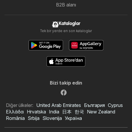
B2B alanı
Kataloglar
Tek bir yerde en son kataloglar
Bizi takip edin
Diğer ülkeler:
United Arab Emirates
България
Cyprus
Ελλάδα
Hrvatska
India
日本
한국
New Zealand
România
Srbija
Slovenija
Україна