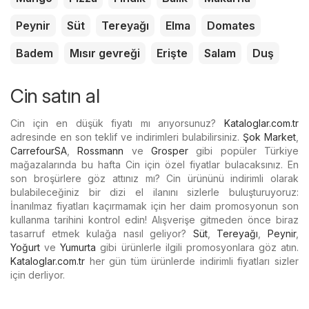
Peynir
Süt
Tereyağı
Elma
Domates
Badem
Mısır gevreği
Erişte
Salam
Duş
Cin satın al
Cin için en düşük fiyatı mı arıyorsunuz?
Kataloglar.com.tr
adresinde en son teklif ve indirimleri bulabilirsiniz.
Şok Market
,
CarrefourSA
,
Rossmann
ve
Grosper
gibi popüler Türkiye
mağazalarında bu hafta Cin için özel fiyatlar bulacaksınız. En
son broşürlere göz attınız mı? Cin ürününü indirimli olarak
bulabileceğiniz bir dizi el ilanını sizlerle buluşturuyoruz:
İnanılmaz fiyatları kaçırmamak için her daim promosyonun son
kullanma tarihini kontrol edin! Alışverişe gitmeden önce biraz
tasarruf etmek kulağa nasıl geliyor?
Süt
,
Tereyağı
,
Peynir
,
Yoğurt
ve
Yumurta
gibi ürünlerle ilgili promosyonlara göz atın.
Kataloglar.com.tr
her gün tüm ürünlerde indirimli fiyatları sizler
için derliyor.