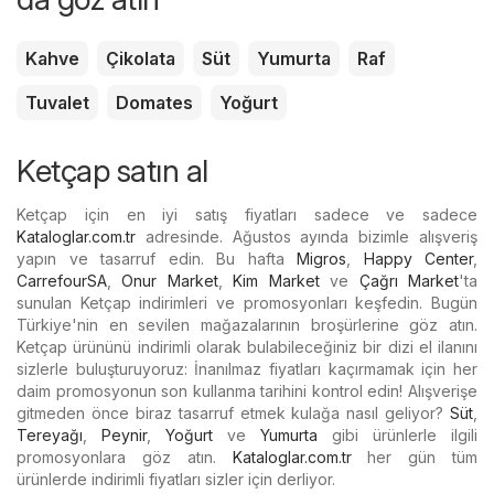
Kahve
Çikolata
Süt
Yumurta
Raf
Tuvalet
Domates
Yoğurt
Ketçap satın al
Ketçap için en iyi satış fiyatları sadece ve sadece
Kataloglar.com.tr
adresinde. Ağustos ayında bizimle alışveriş
yapın ve tasarruf edin. Bu hafta
Migros
,
Happy Center
,
CarrefourSA
,
Onur Market
,
Kim Market
ve
Çağrı Market
'ta
sunulan Ketçap indirimleri ve promosyonları keşfedin. Bugün
Türkiye'nin en sevilen mağazalarının broşürlerine göz atın.
Ketçap ürününü indirimli olarak bulabileceğiniz bir dizi el ilanını
sizlerle buluşturuyoruz: İnanılmaz fiyatları kaçırmamak için her
daim promosyonun son kullanma tarihini kontrol edin! Alışverişe
gitmeden önce biraz tasarruf etmek kulağa nasıl geliyor?
Süt
,
Tereyağı
,
Peynir
,
Yoğurt
ve
Yumurta
gibi ürünlerle ilgili
promosyonlara göz atın.
Kataloglar.com.tr
her gün tüm
ürünlerde indirimli fiyatları sizler için derliyor.