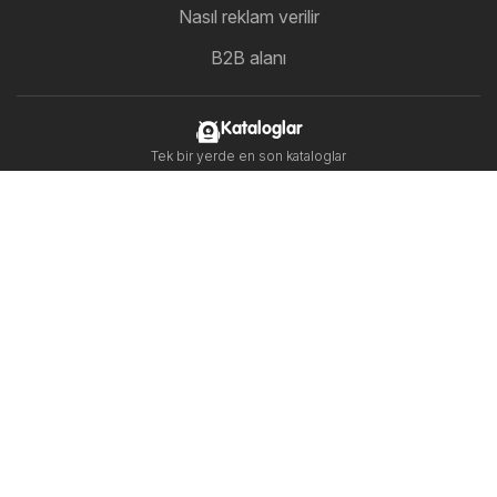
Nasıl reklam verilir
B2B alanı
Kataloglar
Tek bir yerde en son kataloglar
Bizi takip edin
Diğer ülkeler:
United Arab Emirates
България
Cyprus
Ελλάδα
Hrvatska
India
日本
한국
New Zealand
România
Srbija
Slovenija
Україна