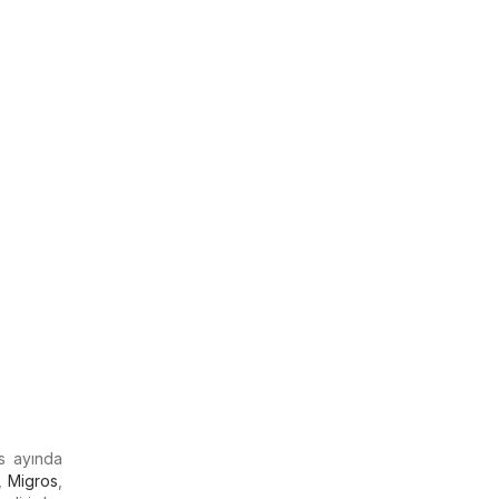
s ayında
,
Migros
,