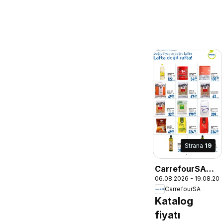
Strana
19
CarrefourSA
06.08.2026 - 19.08.20
Katalog
CarrefourSA
Katalog
fiyatı