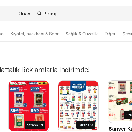
Onay
ya
Kıyafet, ayakkabı & Spor
Sağlık & Güzellik
Diğer
Şehir
Haftalık Reklamlarla İndirimde!
St
Strana
19
Strana
3
Sarıyer K