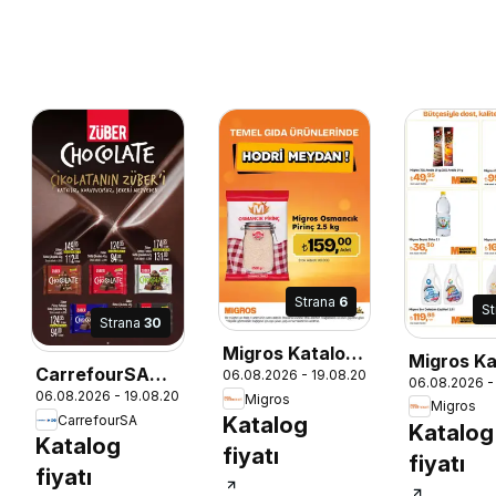
Strana
6
S
Strana
30
Migros Katalog
Migros Ka
CarrefourSA
06.08.2026 - 19.08.2026
- Migroskop
06.08.2026 -
- Migrosk
06.08.2026 - 19.08.2026
26
Katalog
Migros
Migros
CarrefourSA
Katalog
Katalog
Katalog
fiyatı
fiyatı
fiyatı