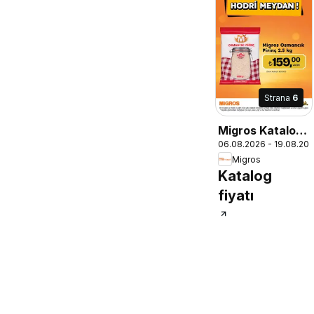
Strana
6
Migros Katalog
06.08.2026 - 19.08.20
- 5M Migroskop
Migros
Dijital
Katalog
fiyatı