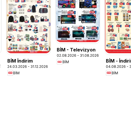
BİM - Televizyon
02.08.2026 - 31.08.2026
BİM İndirim
BİM - İndiri
BİM
6
24.03.2026 - 31.12.2026
04.08.2026 - 
Ürünler
BİM
BİM