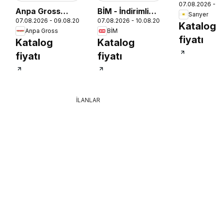
07.08.2026 -
Anpa Gross
BİM - İndirimli
Sarıyer
07.08.2026 - 09.08.2026
07.08.2026 - 10.08.2026
Katalog
Ürünler
Katalog
26
Anpa Gross
BİM
fiyatı
Katalog
Katalog
fiyatı
fiyatı
İLANLAR