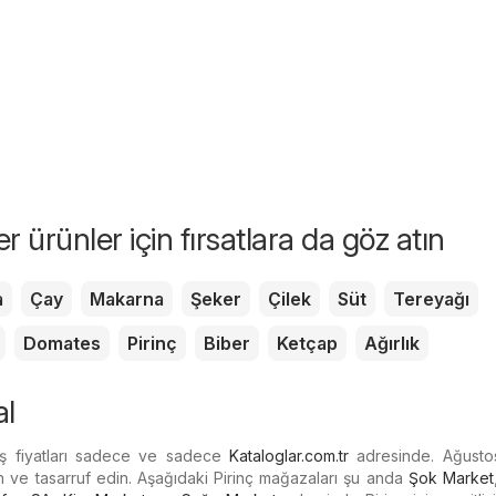
r ürünler için fırsatlara da göz atın
a
Çay
Makarna
Şeker
Çilek
Süt
Tereyağı
Domates
Pirinç
Biber
Ketçap
Ağırlık
al
atış fiyatları sadece ve sadece
Kataloglar.com.tr
adresinde. Ağusto
ın ve tasarruf edin. Aşağıdaki Pirinç mağazaları şu anda
Şok Market