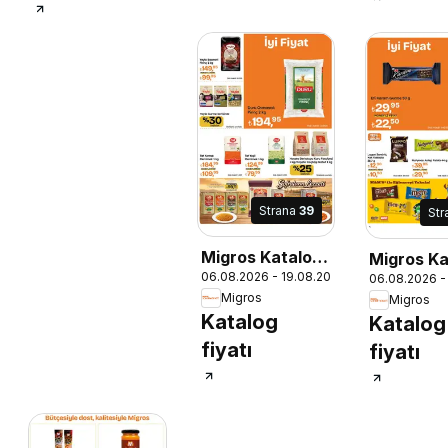
Strana
39
Str
Migros Katalog
Migros Ka
06.08.2026 - 19.08.2026
- Migroskop
06.08.2026 -
- Migrosk
Migros
Migros
Katalog
Katalog
fiyatı
fiyatı