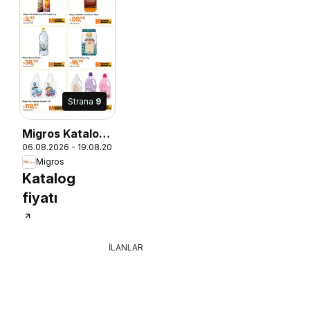
Strana
9
Migros Katalog
26
06.08.2026 - 19.08.2026
- 5M Migroskop
Migros
Dijital
Katalog
fiyatı
İLANLAR