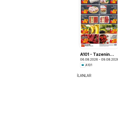
A101 - Tazenin
06.08.2026 - 09.08.202
Yıldızları
A101
İLANLAR