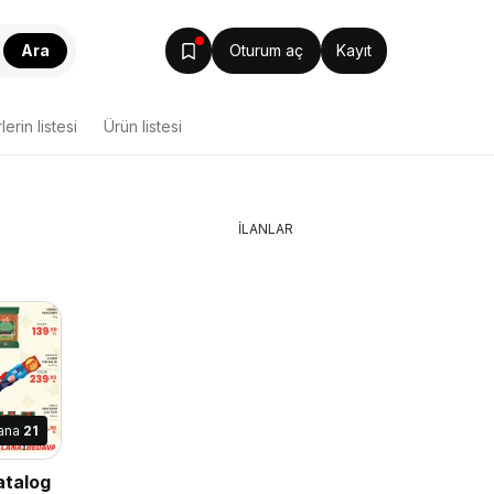
Ara
Oturum aç
Kayıt
lerin listesi
Ürün listesi
İLANLAR
rana
21
atalog