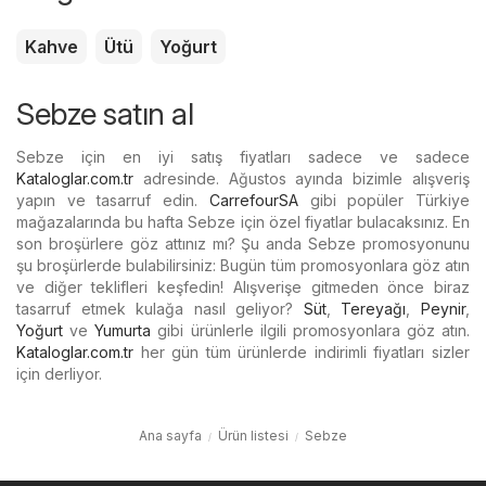
Kahve
Ütü
Yoğurt
Sebze satın al
Sebze için en iyi satış fiyatları sadece ve sadece
Kataloglar.com.tr
adresinde. Ağustos ayında bizimle alışveriş
yapın ve tasarruf edin.
CarrefourSA
gibi popüler Türkiye
mağazalarında bu hafta Sebze için özel fiyatlar bulacaksınız. En
son broşürlere göz attınız mı? Şu anda Sebze promosyonunu
şu broşürlerde bulabilirsiniz: Bugün tüm promosyonlara göz atın
ve diğer teklifleri keşfedin! Alışverişe gitmeden önce biraz
tasarruf etmek kulağa nasıl geliyor?
Süt
,
Tereyağı
,
Peynir
,
Yoğurt
ve
Yumurta
gibi ürünlerle ilgili promosyonlara göz atın.
Kataloglar.com.tr
her gün tüm ürünlerde indirimli fiyatları sizler
için derliyor.
Ana sayfa
Ürün listesi
Sebze