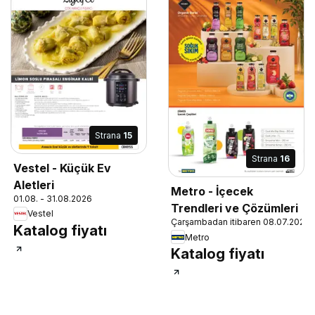
Strana
15
Strana
16
Vestel - Küçük Ev
Aletleri
Metro - İçecek
01.08. - 31.08.2026
Trendleri ve Çözümleri
Vestel
Çarşambadan itibaren 08.07.2026
Katalog fiyatı
Metro
Katalog fiyatı