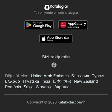
Kataloglar
Tek bir yerde en son kataloglar
Bizi takip edin
Diğer ülkeler:
United Arab Emirates
България
Cyprus
Ελλάδα
Hrvatska
India
日本
한국
New Zealand
România
Srbija
Slovenija
Україна
Copyright © 2026
Kataloglar.com.tr
.