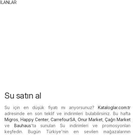
İLANLAR
Su satın al
Su için en düşük fiyatı mı arıyorsunuz?
Kataloglar.com.tr
adresinde en son teklif ve indirimleri bulabilirsiniz. Bu hafta
Migros
,
Happy Center
,
CarrefourSA
,
Onur Market
,
Çağrı Market
ve
Bauhaus
'ta sunulan Su indirimleri ve promosyonları
keşfedin. Bugün Türkiye'nin en sevilen mağazalarının