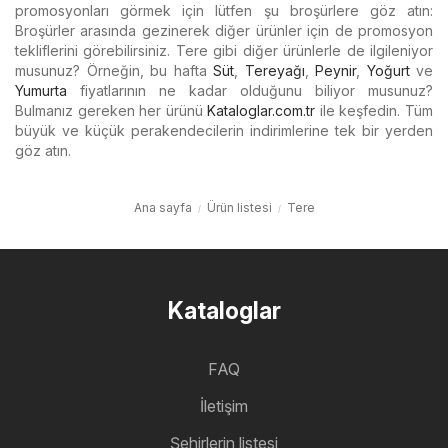
promosyonları görmek için lütfen şu broşürlere göz atın:
Broşürler arasında gezinerek diğer ürünler için de promosyon
tekliflerini görebilirsiniz. Tere gibi diğer ürünlerle de ilgileniyor
musunuz? Örneğin, bu hafta
Süt
,
Tereyağı
,
Peynir
,
Yoğurt
ve
Yumurta
fiyatlarının ne kadar olduğunu biliyor musunuz?
Bulmanız gereken her ürünü
Kataloglar.com.tr
ile keşfedin. Tüm
büyük ve küçük perakendecilerin indirimlerine tek bir yerden
göz atın.
Ana sayfa
Ürün listesi
Tere
Kataloglar
FAQ
İletişim
Şehirlerin listesi