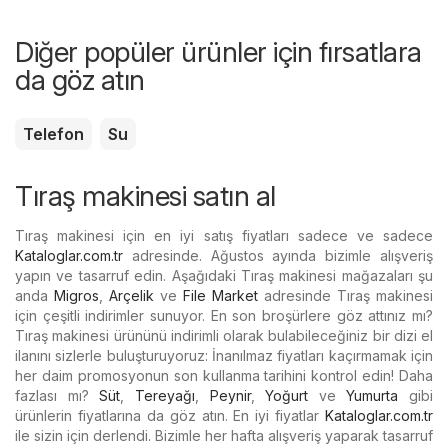
Diğer popüler ürünler için fırsatlara
da göz atın
Telefon
Su
Tıraş makinesi satın al
Tıraş makinesi için en iyi satış fiyatları sadece ve sadece
Kataloglar.com.tr
adresinde. Ağustos ayında bizimle alışveriş
yapın ve tasarruf edin. Aşağıdaki Tıraş makinesi mağazaları şu
anda
Migros
,
Arçelik
ve
File Market
adresinde Tıraş makinesi
için çeşitli indirimler sunuyor. En son broşürlere göz attınız mı?
Tıraş makinesi ürününü indirimli olarak bulabileceğiniz bir dizi el
ilanını sizlerle buluşturuyoruz: İnanılmaz fiyatları kaçırmamak için
her daim promosyonun son kullanma tarihini kontrol edin! Daha
fazlası mı?
Süt
,
Tereyağı
,
Peynir
,
Yoğurt
ve
Yumurta
gibi
ürünlerin fiyatlarına da göz atın. En iyi fiyatlar
Kataloglar.com.tr
ile sizin için derlendi. Bizimle her hafta alışveriş yaparak tasarruf