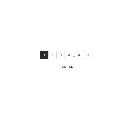
...
1
2
3
4
41
İLANLAR