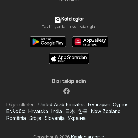
Kataloglar
Tek bir yerde en son kataloglar
Bizi takip edin
Diğer ülkeler:
United Arab Emirates
България
Cyprus
Ελλάδα
Hrvatska
India
日本
한국
New Zealand
România
Srbija
Slovenija
Україна
Copyright © 2026
Kataloglar.com.tr
.