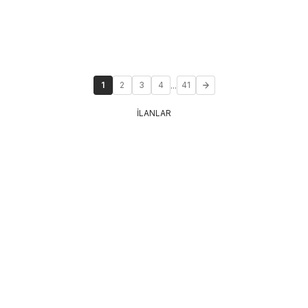
...
1
2
3
4
41
İLANLAR