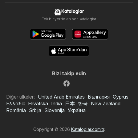
Kataloglar
Tek bir yerde en son kataloglar
Bizi takip edin
Diğer ülkeler:
United Arab Emirates
България
Cyprus
Ελλάδα
Hrvatska
India
日本
한국
New Zealand
România
Srbija
Slovenija
Україна
Copyright © 2026
Kataloglar.com.tr
.