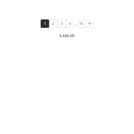
...
1
2
3
4
19
İLANLAR