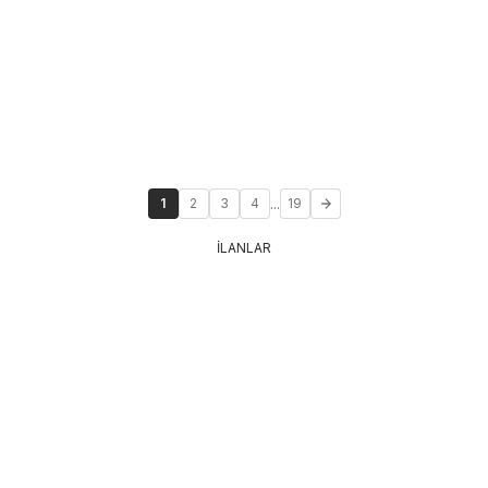
...
1
2
3
4
19
İLANLAR