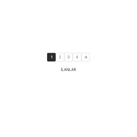
1
2
3
4
İLANLAR