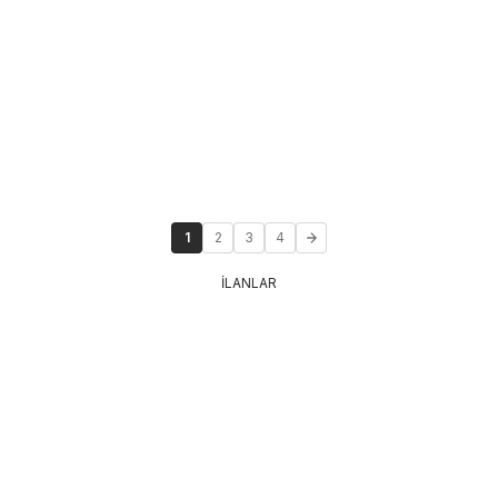
1
2
3
4
İLANLAR