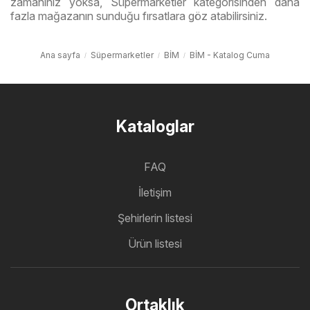
zamanınız yoksa, Süpermarketler kategorisinden daha
fazla mağazanın sunduğu fırsatlara göz atabilirsiniz.
Ana sayfa
Süpermarketler
BİM
BİM - Katalog Cuma
Kataloglar
FAQ
İletişim
Şehirlerin listesi
Ürün listesi
Ortaklık