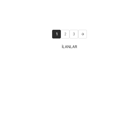
1
2
3
İLANLAR