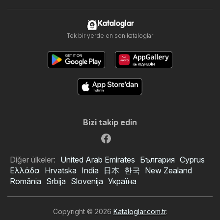
Kataloglar
Tek bir yerde en son kataloglar
Bizi takip edin
Diğer ülkeler:
United Arab Emirates
България
Cyprus
Ελλάδα
Hrvatska
India
日本
한국
New Zealand
România
Srbija
Slovenija
Україна
Copyright © 2026
Kataloglar.com.tr
.