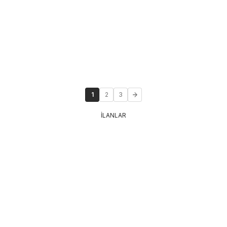
1
2
3
İLANLAR