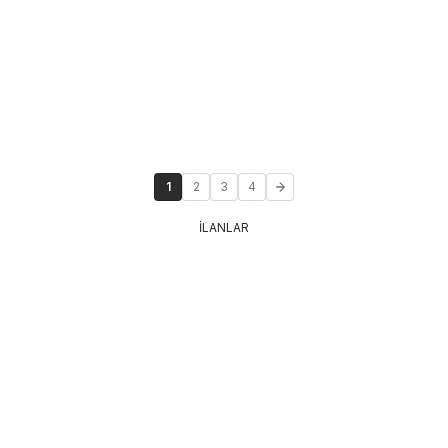
1
2
3
4
İLANLAR