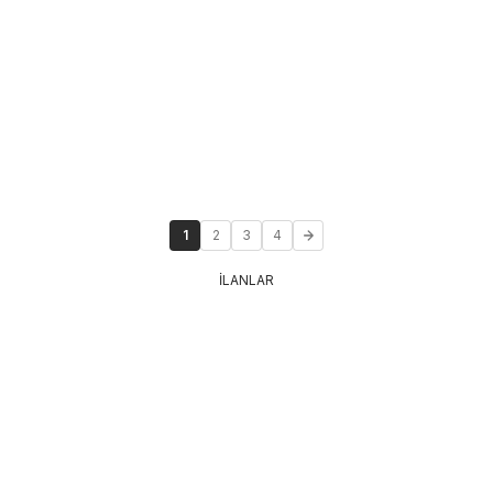
1
2
3
4
İLANLAR