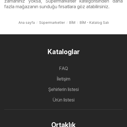
zamanınız yoksa, Süpermarketler kategorisinden daha
fazla mağazanın sunduğu fırsatlara göz atabilirsiniz.
Ana sayfa
Süpermarketler
BİM
BİM - Katalog Salı
Kataloglar
FAQ
İletişim
Şehirlerin listesi
Ürün listesi
Ortaklık