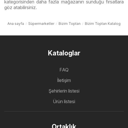
kategorisinden daha fazla mağazanın sunduğu fırsatlara
göz atabilirsiniz.
Ana sayfa
Süpermarketler
Bizim Toptan
Bizim Toptan Katalog
Kataloglar
FAQ
İletişim
Şehirlerin listesi
Ürün listesi
Ortaklık