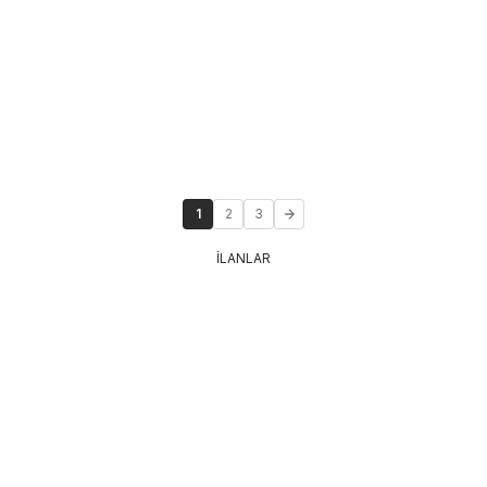
1
2
3
İLANLAR