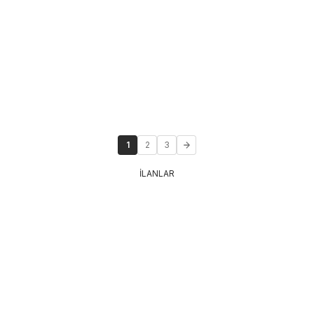
1
2
3
İLANLAR