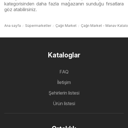
kategorisinden daha fazla mağazanın sunduğu fırsatlara
göz atabilirsiniz.
Ana sayfa
Süpermarketler
Çağrı Market
Çağrı Market - Manav Katal
Kataloglar
FAQ
İletişim
Şehirlerin listesi
Ürün listesi