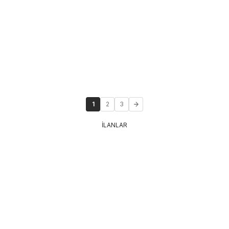
1
2
3
İLANLAR