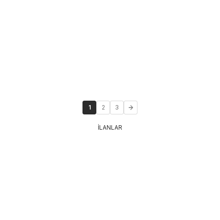
1
2
3
İLANLAR