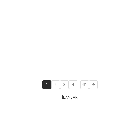
...
1
2
3
4
61
İLANLAR