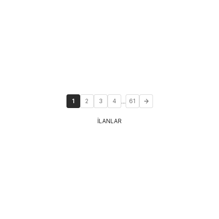
...
1
2
3
4
61
İLANLAR