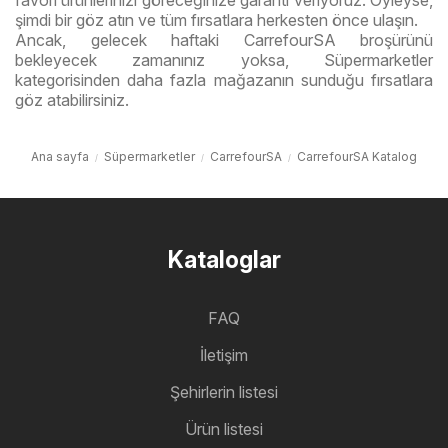
şimdi bir göz atın ve tüm fırsatlara herkesten önce ulaşın.
Ancak, gelecek haftaki CarrefourSA broşürünü
bekleyecek zamanınız yoksa, Süpermarketler
kategorisinden daha fazla mağazanın sunduğu fırsatlara
göz atabilirsiniz.
Ana sayfa
Süpermarketler
CarrefourSA
CarrefourSA Katalog
Kataloglar
FAQ
İletişim
Şehirlerin listesi
Ürün listesi