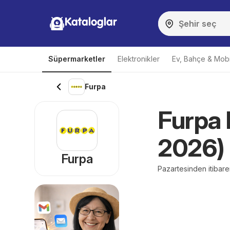
Kataloglar
Süpermarketler
Elektronikler
Ev, Bahçe & Mobi
Furpa
Furpa 
2026)
Furpa
Pazartesinden itibar