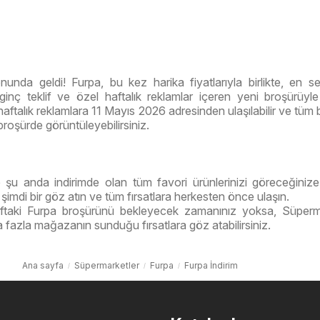
onunda geldi! Furpa, bu kez harika fiyatlarıyla birlikte, en se
ilginç teklif ve özel haftalık reklamlar içeren yeni broşürüyle 
ftalık reklamlara 11 Mayıs 2026 adresinden ulaşılabilir ve tüm b
broşürde görüntüleyebilirsiniz.
 şu anda indirimde olan tüm favori ürünlerinizi göreceğinize
şimdi bir göz atın ve tüm fırsatlara herkesten önce ulaşın.
ftaki Furpa broşürünü bekleyecek zamanınız yoksa, Süperm
 fazla mağazanın sunduğu fırsatlara göz atabilirsiniz.
Ana sayfa
Süpermarketler
Furpa
Furpa İndirim