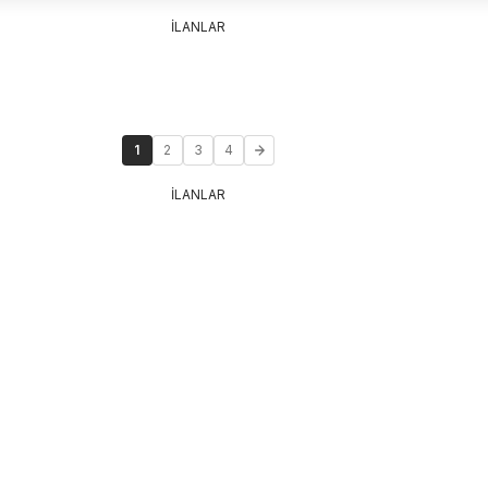
İLANLAR
1
2
3
4
İLANLAR