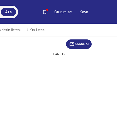
Ara
Oturum aç
Kayıt
rlerin listesi
Ürün listesi
Abone ol
İLANLAR