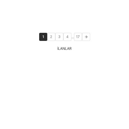
...
1
2
3
4
17
İLANLAR