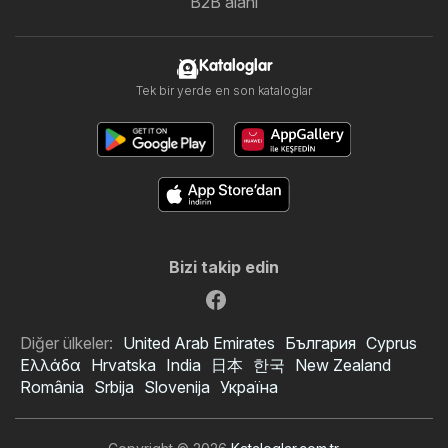
B2B alanı
Kataloglar
Tek bir yerde en son kataloglar
Bizi takip edin
Diğer ülkeler:
United Arab Emirates
България
Cyprus
Ελλάδα
Hrvatska
India
日本
한국
New Zealand
România
Srbija
Slovenija
Україна