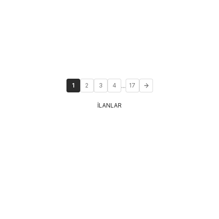
...
1
2
3
4
17
İLANLAR