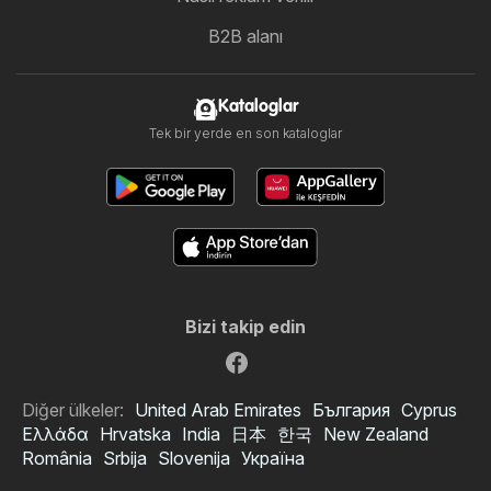
B2B alanı
Kataloglar
Tek bir yerde en son kataloglar
Bizi takip edin
Diğer ülkeler:
United Arab Emirates
България
Cyprus
Ελλάδα
Hrvatska
India
日本
한국
New Zealand
România
Srbija
Slovenija
Україна