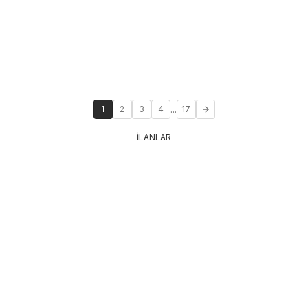
...
1
2
3
4
17
İLANLAR