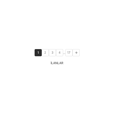
...
1
2
3
4
17
İLANLAR