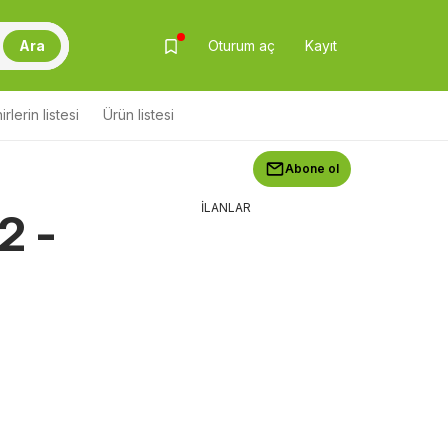
Ara
Oturum aç
Kayıt
rlerin listesi
Ürün listesi
Abone ol
İLANLAR
2 -