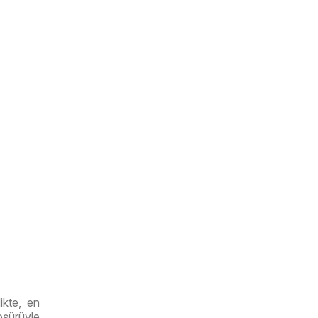
ikte, en
roşürüyle