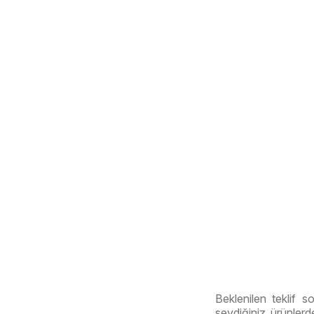
Beklenilen teklif s
sevdiğiniz ürünlerde