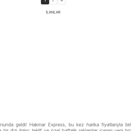
1
2
İLANLAR
onunda geldi! Hakmar Express, bu kez harika fiyatlarıyla birl
 bir dizi ilginç teklif ve özel haftalık reklamlar içeren yeni b