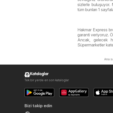
sizlerle buluşuyor.
tüm bunları 1 sayfal
Hakmar Express broş
garanti veriyoruz. Ö
Ancak, gelecek h
Süpermarketler kate
Ana s
Kataloglar
Tek bir yerde en son kataloglar
Bizi takip edin