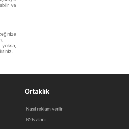
bilir ve
ceğinize
n.
 yoksa,
rsiniz.
Ortaklık
Nasıl reklam verilir
B2B alanı