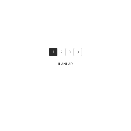
1
2
3
İLANLAR