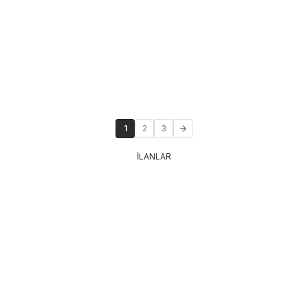
1
2
3
İLANLAR