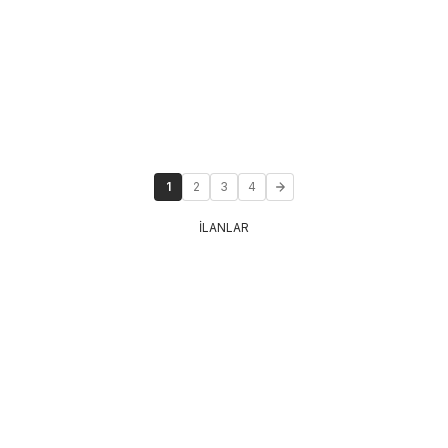
1
2
3
4
İLANLAR