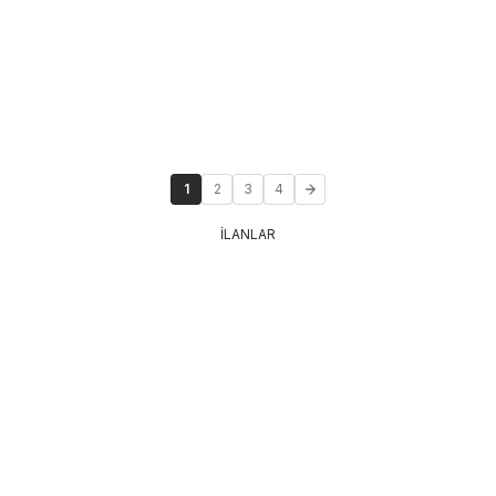
1
2
3
4
İLANLAR