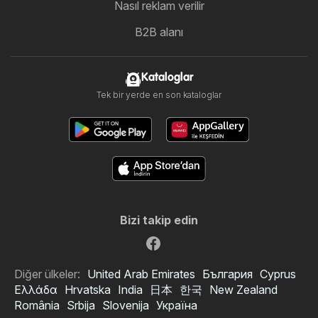
Nasıl reklam verilir
B2B alanı
Kataloglar
Tek bir yerde en son kataloglar
Bizi takip edin
Diğer ülkeler:
United Arab Emirates
България
Cyprus
Ελλάδα
Hrvatska
India
日本
한국
New Zealand
România
Srbija
Slovenija
Україна