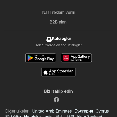
Nasıl reklam verilir
B2B alanı
Kataloglar
Tek bir yerde en son kataloglar
Bizi takip edin
Diğer ülkeler:
United Arab Emirates
България
Cyprus
Ελλάδα
Hrvatska
India
日本
한국
New Zealand