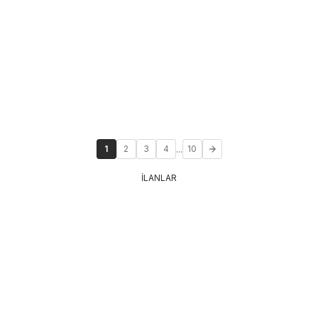
...
1
2
3
4
10
İLANLAR