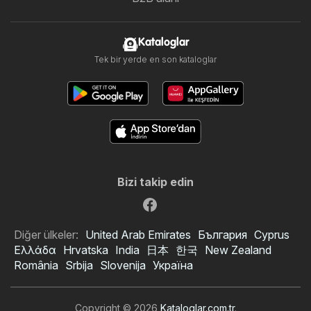
Kataloglar
Tek bir yerde en son kataloglar
Bizi takip edin
Diğer ülkeler:
United Arab Emirates
България
Cyprus
Ελλάδα
Hrvatska
India
日本
한국
New Zealand
România
Srbija
Slovenija
Україна
Copyright © 2026
Kataloglar.com.tr
.