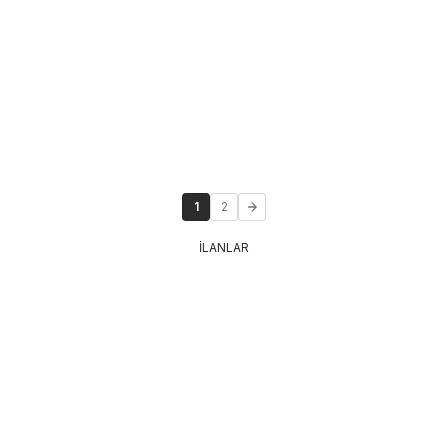
1
2
İLANLAR