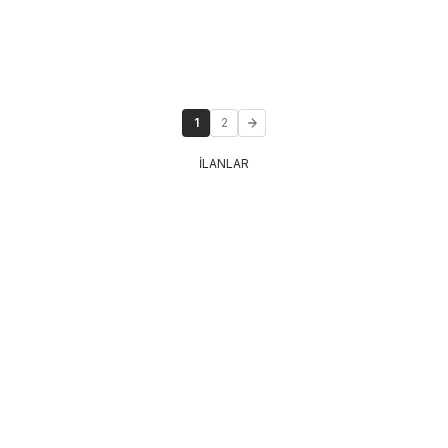
1
2
İLANLAR