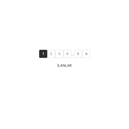
...
1
2
3
4
9
İLANLAR