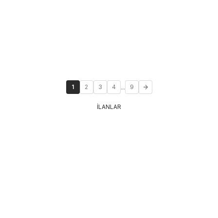
...
1
2
3
4
9
İLANLAR