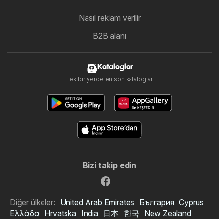
Nasıl reklam verilir
B2B alanı
Kataloglar
Tek bir yerde en son kataloglar
Bizi takip edin
Diğer ülkeler:
United Arab Emirates
България
Cyprus
Ελλάδα
Hrvatska
India
日本
한국
New Zealand