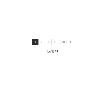
...
1
2
3
4
10
İLANLAR