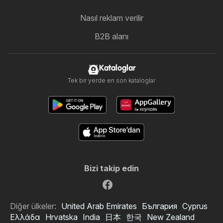
Nasıl reklam verilir
B2B alanı
Kataloglar
Tek bir yerde en son kataloglar
Bizi takip edin
Diğer ülkeler:
United Arab Emirates
България
Cyprus
Ελλάδα
Hrvatska
India
日本
한국
New Zealand