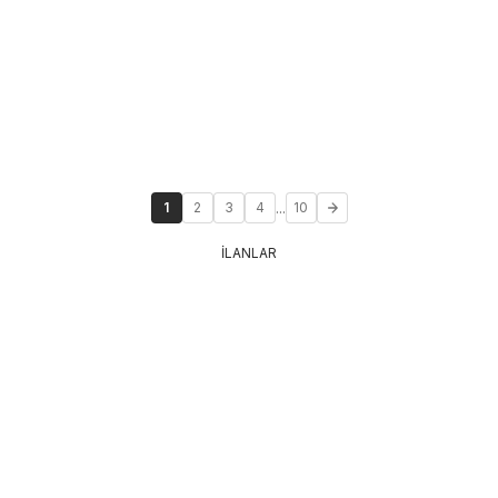
...
1
2
3
4
10
İLANLAR