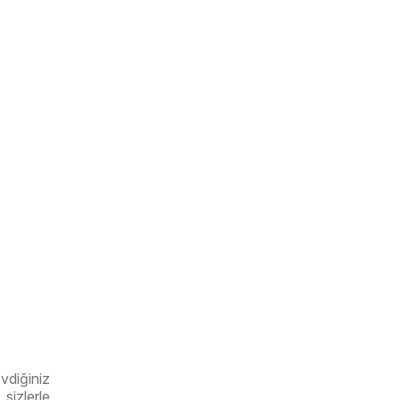
evdiğiniz
sizlerle