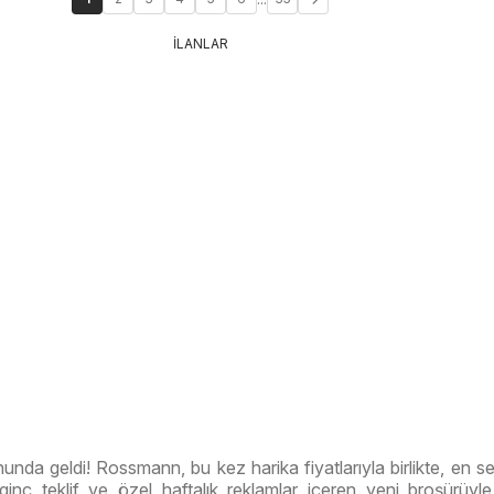
İLANLAR
nunda geldi! Rossmann, bu kez harika fiyatlarıyla birlikte, en s
ilginç teklif ve özel haftalık reklamlar içeren yeni broşürüyle 