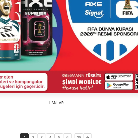
İLANLAR
...
1
2
3
4
5
6
35