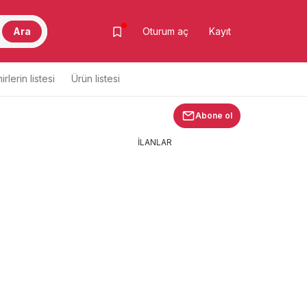
Ara
Oturum aç
Kayıt
irlerin listesi
Ürün listesi
Abone ol
İLANLAR