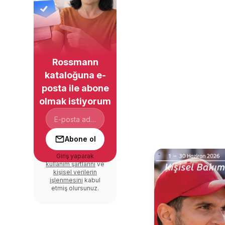
Rossmann
kataloğuna e-
posta ile abone
olmak istiyorum
Abone ol
Giriş yaparak
kullanım şartlarını
ve
kişisel verilerin
işlenmesini
kabul
etmiş olursunuz.