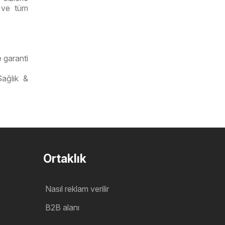
r ve tüm
 garanti
ağlık &
Ortaklık
Nasıl reklam verilir
B2B alanı