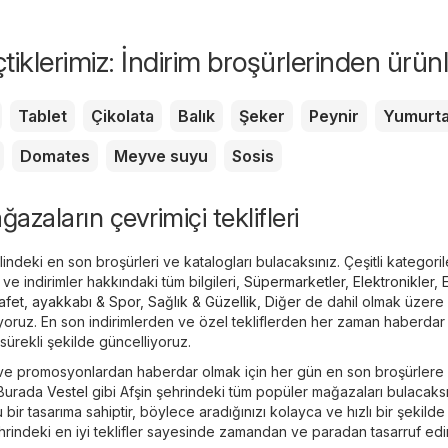
eçtiklerimiz: İndirim broşürlerinden ürün
Tablet
Çikolata
Balık
Şeker
Peynir
Yumurt
Domates
Meyve suyu
Sosis
ğazaların çevrimiçi teklifleri
indeki en son broşürleri ve katalogları bulacaksınız. Çeşitli kategori
e indirimler hakkındaki tüm bilgileri,
Süpermarketler
,
Elektronikler
,
afet, ayakkabı & Spor
,
Sağlık & Güzellik
,
Diğer
de dahil olmak üzere
luyoruz. En son indirimlerden ve özel tekliflerden her zaman haberdar
in sürekli şekilde güncelliyoruz.
 ve promosyonlardan haberdar olmak için her gün en son broşürlere
 Burada
Vestel
gibi Afşin şehrindeki tüm popüler mağazaları bulacaksı
u bir tasarıma sahiptir, böylece aradığınızı kolayca ve hızlı bir şekilde
şehrindeki en iyi teklifler sayesinde zamandan ve paradan tasarruf edi