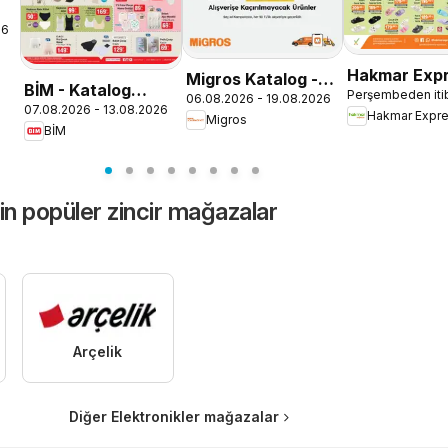
26
Hakmar Expr
Migros Katalog -
BİM - Katalog
Perşembeden iti
Perşembe Ak
06.08.2026 - 19.08.2026
Migroskop
07.08.2026 - 13.08.2026
Cuma
Hakmar Expr
Migros
Ürünler
BİM
in popüler zincir mağazalar
Arçelik
Diğer Elektronikler mağazalar