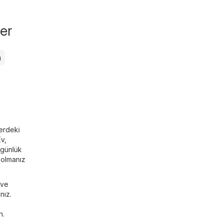
ler
a
lerdeki
Ev,
 günlük
 olmanız
 ve
nız.
n.