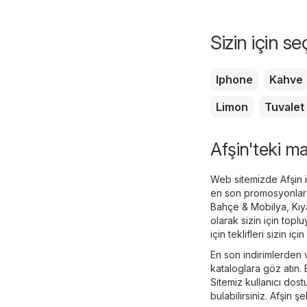
Sizin için s
Iphone
Kahve
Limon
Tuvalet
Afşin'teki ma
Web sitemizde Afşin il
en son promosyonlar v
Bahçe & Mobilya
,
Kıy
olarak sizin için top
için teklifleri sizin iç
En son indirimlerden
kataloglara göz atın.
Sitemiz kullanıcı dost
bulabilirsiniz. Afşin 