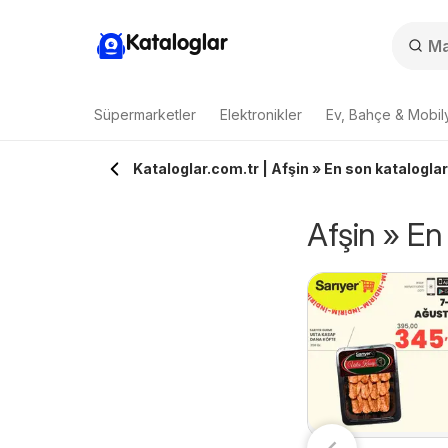
Kataloglar
Süpermarketler
Elektronikler
Ev, Bahçe & Mobil
Kataloglar.com.tr | Afşin » En son kataloglar 
Afşin » En 
Çağrı Market -
nur Market -
06.08.2026 - 09.08.2026
Manav Katalog
6.08.2026 - 12.08.2026
Çağrı Market
aze Ürünlerde
Onur Market
ndirimler