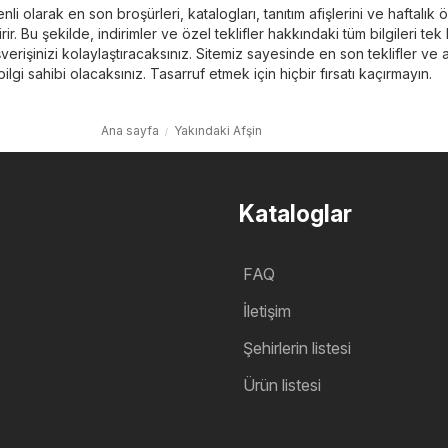
li olarak en son broşürleri, katalogları, tanıtım afişlerini ve haftalık 
irir. Bu şekilde, indirimler ve özel teklifler hakkındaki tüm bilgileri tek 
erişinizi kolaylaştıracaksınız. Sitemiz sayesinde en son teklifler ve a
ilgi sahibi olacaksınız. Tasarruf etmek için hiçbir fırsatı kaçırmayın.
Ana sayfa
Yakındaki Afşin
Kataloglar
FAQ
İletişim
Şehirlerin listesi
Ürün listesi