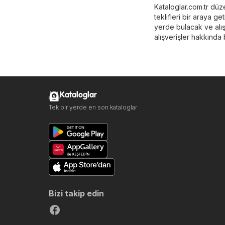
Kataloglar.com.tr düzen
teklifleri bir araya get
yerde bulacak ve alışv
alışverişler hakkında b
Kataloglar
Tek bir yerde en son kataloglar
Bizi takip edin