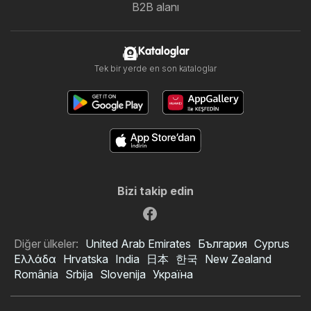
B2B alanı
Kataloglar
Tek bir yerde en son kataloglar
Bizi takip edin
Diğer ülkeler:
United Arab Emirates
България
Cyprus
Ελλάδα
Hrvatska
India
日本
한국
New Zealand
România
Srbija
Slovenija
Україна