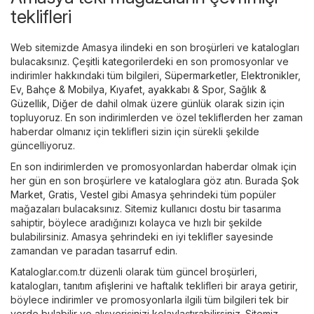
teklifleri
Web sitemizde Amasya ilindeki en son broşürleri ve katalogları
bulacaksınız. Çeşitli kategorilerdeki en son promosyonlar ve
indirimler hakkındaki tüm bilgileri,
Süpermarketler
,
Elektronikler
,
Ev, Bahçe & Mobilya
,
Kıyafet, ayakkabı & Spor
,
Sağlık &
Güzellik
,
Diğer
de dahil olmak üzere günlük olarak sizin için
topluyoruz. En son indirimlerden ve özel tekliflerden her zaman
haberdar olmanız için teklifleri sizin için sürekli şekilde
güncelliyoruz.
En son indirimlerden ve promosyonlardan haberdar olmak için
her gün en son broşürlere ve kataloglara göz atın. Burada
Şok
Market
,
Gratis
,
Vestel
gibi Amasya şehrindeki tüm popüler
mağazaları bulacaksınız. Sitemiz kullanıcı dostu bir tasarıma
sahiptir, böylece aradığınızı kolayca ve hızlı bir şekilde
bulabilirsiniz. Amasya şehrindeki en iyi teklifler sayesinde
zamandan ve paradan tasarruf edin.
Kataloglar.com.tr düzenli olarak tüm güncel broşürleri,
katalogları, tanıtım afişlerini ve haftalık teklifleri bir araya getirir,
böylece indirimler ve promosyonlarla ilgili tüm bilgileri tek bir
yerde bulabilir ve alışverişinizi kolaylaştırabilirsiniz. Sitemiz