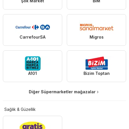
Şok Market
BİM
CarrefourSA
Migros
A101
Bizim Toptan
Diğer Süpermarketler mağazalar
Sağlık & Güzellik