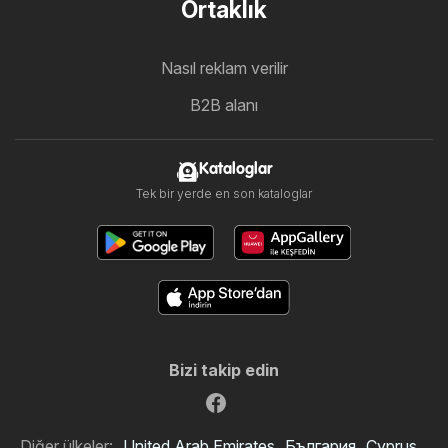
Ortaklık
Nasıl reklam verilir
B2B alanı
Kataloglar
Tek bir yerde en son kataloglar
Bizi takip edin
Diğer ülkeler:
United Arab Emirates
България
Cyprus