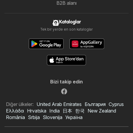
B2B alanı
Kataloglar
Tek bir yerde en son kataloglar
Bizi takip edin
Diğer ülkeler:
United Arab Emirates
България
Cyprus
Ελλάδα
Hrvatska
India
日本
한국
New Zealand
România
Srbija
Slovenija
Україна