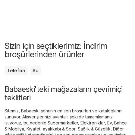
Sizin için seçtiklerimiz: İndirim
broşürlerinden ürünler
Telefon
Su
Babaeski'teki mağazaların çevrimiçi
teklifleri
Sitemiz, Babaeski şehrinin en son broşürleri ve kataloglarını
sunuyor. Alışverişlerinizi avantajlı şekilde tamamlamanızı
istiyoruz, bu nedenle
Süpermarketler
,
Elektronikler
,
Ev, Bahçe
& Mobilya
,
Kıyafet, ayakkabı & Spor
,
Sağlık & Güzellik
,
Diğer
gibi çeşitli kategorilerdeki en son promosyonları ve indirimleri,