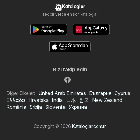
Kataloglar
Tek bir yerde en son kataloglar
Bizi takip edin
Diğer ülkeler:
United Arab Emirates
България
Cyprus
Ελλάδα
Hrvatska
India
日本
한국
New Zealand
România
Srbija
Slovenija
Україна
Copyright © 2026
Kataloglar.com.tr
.