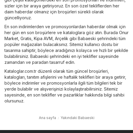
sizler için bir araya getiriyoruz. En son özel tekliflerden her
daim haberdar olmanız için broşürleri sürekli olarak
güncelliyoruz.
En son indirimlerden ve promosyonlardan haberdar olmak için
her gün en son broşürlere ve kataloglara göz atın. Burada
Onur
Market
,
Gratis
,
Kipa AVM
,
Arçelik
gibi Babaeski şehrindeki tüm
popüler mağazaları bulacaksınız. Sitemiz kullanıcı dostu bir
tasarıma sahiptir, böylece aradığınızı kolayca ve hızlı bir şekilde
bulabilirsiniz. Babaeski şehrindeki en iyi teklifler sayesinde
zamandan ve paradan tasarruf edin.
Kataloglar.com.tr düzenli olarak tüm güncel broşürleri,
katalogları, tanıtım afişlerini ve haftalık teklifleri bir araya getirir,
böylece indirimler ve promosyonlarla ilgili tüm bilgileri tek bir
yerde bulabilir ve alışverişinizi kolaylaştırabilirsiniz. Sitemiz
sayesinde, en son teklifler ve pazarlıklar hakkında bilgi sahibi
olursunuz.
Ana sayfa
Yakındaki Babaeski