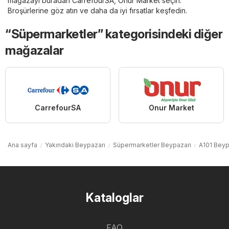
mağazayı buradan
CarrefourSA
,
Onur Market
seçin.
Broşürlerine göz atın ve daha da iyi fırsatlar keşfedin.
“Süpermarketler” kategorisindeki diğer
mağazalar
CarrefourSA
Onur Market
Ana sayfa
Yakındaki Beypazarı
Süpermarketler Beypazarı
A101 Beyp
Kataloglar
FAQ