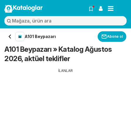
Kataloglar
A101 Beypazarı
Abone ol
A101 Beypazarı » Katalog Ağustos
2026, aktüel teklifler
İLANLAR