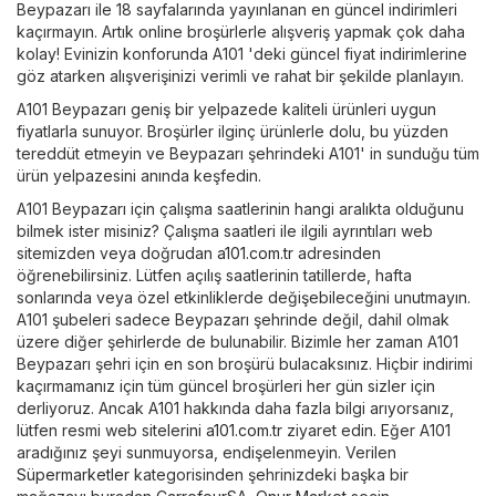
Beypazarı ile 18 sayfalarında yayınlanan en güncel indirimleri
kaçırmayın. Artık online broşürlerle alışveriş yapmak çok daha
kolay! Evinizin konforunda A101 'deki güncel fiyat indirimlerine
göz atarken alışverişinizi verimli ve rahat bir şekilde planlayın.
A101 Beypazarı geniş bir yelpazede kaliteli ürünleri uygun
fiyatlarla sunuyor. Broşürler ilginç ürünlerle dolu, bu yüzden
tereddüt etmeyin ve Beypazarı şehrindeki A101' in sunduğu tüm
ürün yelpazesini anında keşfedin.
A101 Beypazarı için çalışma saatlerinin hangi aralıkta olduğunu
bilmek ister misiniz? Çalışma saatleri ile ilgili ayrıntıları web
sitemizden veya doğrudan
a101.com.tr
adresinden
öğrenebilirsiniz. Lütfen açılış saatlerinin tatillerde, hafta
sonlarında veya özel etkinliklerde değişebileceğini unutmayın.
A101 şubeleri sadece Beypazarı şehrinde değil, dahil olmak
üzere diğer şehirlerde de bulunabilir. Bizimle her zaman A101
Beypazarı şehri için en son broşürü bulacaksınız. Hiçbir indirimi
kaçırmamanız için tüm güncel broşürleri her gün sizler için
derliyoruz. Ancak A101 hakkında daha fazla bilgi arıyorsanız,
lütfen resmi web sitelerini
a101.com.tr
ziyaret edin. Eğer A101
aradığınız şeyi sunmuyorsa, endişelenmeyin. Verilen
Süpermarketler
kategorisinden şehrinizdeki başka bir