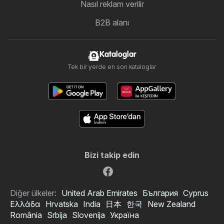
Nasıl reklam verilir
B2B alanı
Kataloglar
Tek bir yerde en son kataloglar
Bizi takip edin
Diğer ülkeler:
United Arab Emirates
България
Cyprus
Ελλάδα
Hrvatska
India
日本
한국
New Zealand
România
Srbija
Slovenija
Україна