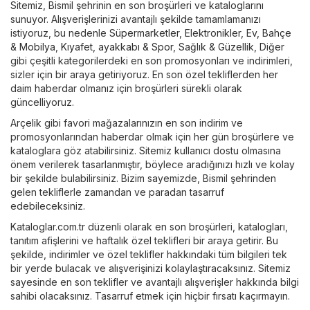
Sitemiz, Bismil şehrinin en son broşürleri ve kataloglarını
sunuyor. Alışverişlerinizi avantajlı şekilde tamamlamanızı
istiyoruz, bu nedenle
Süpermarketler
,
Elektronikler
,
Ev, Bahçe
& Mobilya
,
Kıyafet, ayakkabı & Spor
,
Sağlık & Güzellik
,
Diğer
gibi çeşitli kategorilerdeki en son promosyonları ve indirimleri,
sizler için bir araya getiriyoruz. En son özel tekliflerden her
daim haberdar olmanız için broşürleri sürekli olarak
güncelliyoruz.
Arçelik
gibi favori mağazalarınızın en son indirim ve
promosyonlarından haberdar olmak için her gün broşürlere ve
kataloglara göz atabilirsiniz. Sitemiz kullanıcı dostu olmasına
önem verilerek tasarlanmıştır, böylece aradığınızı hızlı ve kolay
bir şekilde bulabilirsiniz. Bizim sayemizde, Bismil şehrinden
gelen tekliflerle zamandan ve paradan tasarruf
edebileceksiniz.
Kataloglar.com.tr düzenli olarak en son broşürleri, katalogları,
tanıtım afişlerini ve haftalık özel teklifleri bir araya getirir. Bu
şekilde, indirimler ve özel teklifler hakkındaki tüm bilgileri tek
bir yerde bulacak ve alışverişinizi kolaylaştıracaksınız. Sitemiz
sayesinde en son teklifler ve avantajlı alışverişler hakkında bilgi
sahibi olacaksınız. Tasarruf etmek için hiçbir fırsatı kaçırmayın.