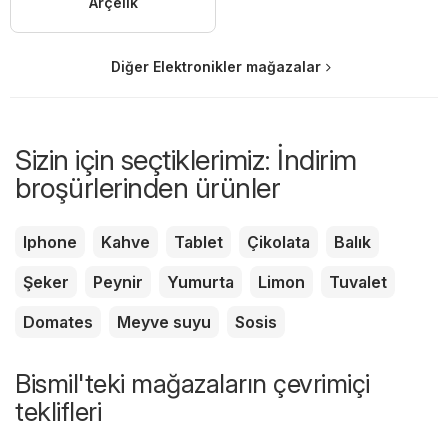
Arçelik
Diğer Elektronikler mağazalar
Sizin için seçtiklerimiz: İndirim
broşürlerinden ürünler
Iphone
Kahve
Tablet
Çikolata
Balık
Şeker
Peynir
Yumurta
Limon
Tuvalet
Domates
Meyve suyu
Sosis
Bismil'teki mağazaların çevrimiçi
teklifleri