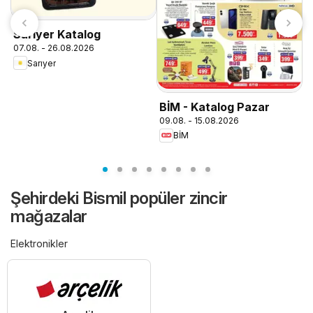
Sarıyer Katalog
07.08. - 26.08.2026
Sarıyer
BİM - Katalog Pazar
B
09.08. - 15.08.2026
0
BİM
Şehirdeki Bismil popüler zincir
mağazalar
Elektronikler