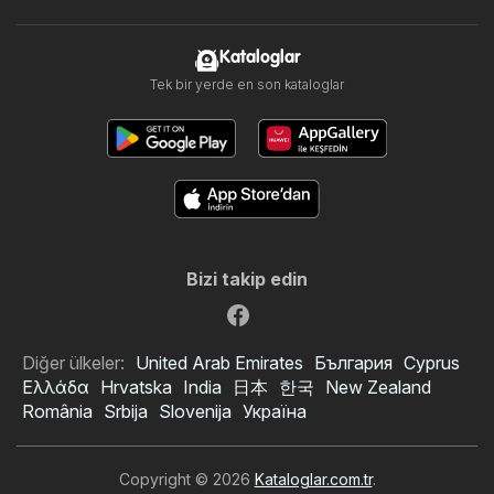
Kataloglar
Tek bir yerde en son kataloglar
Bizi takip edin
Diğer ülkeler:
United Arab Emirates
България
Cyprus
Ελλάδα
Hrvatska
India
日本
한국
New Zealand
România
Srbija
Slovenija
Україна
Copyright © 2026
Kataloglar.com.tr
.