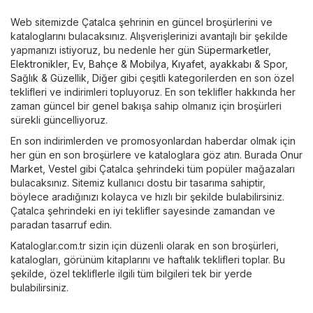
Web sitemizde Çatalca şehrinin en güncel broşürlerini ve
kataloglarını bulacaksınız. Alışverişlerinizi avantajlı bir şekilde
yapmanızı istiyoruz, bu nedenle her gün
Süpermarketler
,
Elektronikler
,
Ev, Bahçe & Mobilya
,
Kıyafet, ayakkabı & Spor
,
Sağlık & Güzellik
,
Diğer
gibi çeşitli kategorilerden en son özel
teklifleri ve indirimleri topluyoruz. En son teklifler hakkında her
zaman güncel bir genel bakışa sahip olmanız için broşürleri
sürekli güncelliyoruz.
En son indirimlerden ve promosyonlardan haberdar olmak için
her gün en son broşürlere ve kataloglara göz atın. Burada
Onur
Market
,
Vestel
gibi Çatalca şehrindeki tüm popüler mağazaları
bulacaksınız. Sitemiz kullanıcı dostu bir tasarıma sahiptir,
böylece aradığınızı kolayca ve hızlı bir şekilde bulabilirsiniz.
Çatalca şehrindeki en iyi teklifler sayesinde zamandan ve
paradan tasarruf edin.
Kataloglar.com.tr sizin için düzenli olarak en son broşürleri,
katalogları, görünüm kitaplarını ve haftalık teklifleri toplar. Bu
şekilde, özel tekliflerle ilgili tüm bilgileri tek bir yerde
bulabilirsiniz.