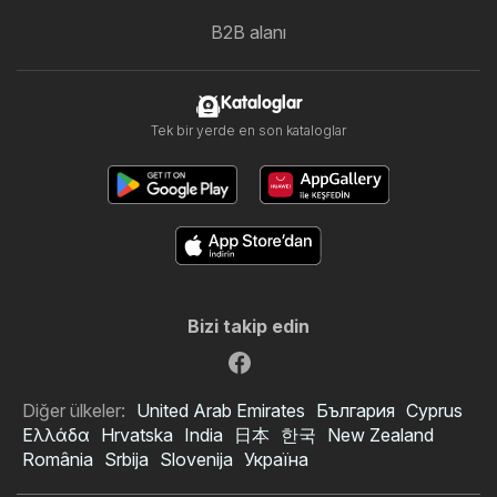
B2B alanı
Kataloglar
Tek bir yerde en son kataloglar
Bizi takip edin
Diğer ülkeler:
United Arab Emirates
България
Cyprus
Ελλάδα
Hrvatska
India
日本
한국
New Zealand
România
Srbija
Slovenija
Україна