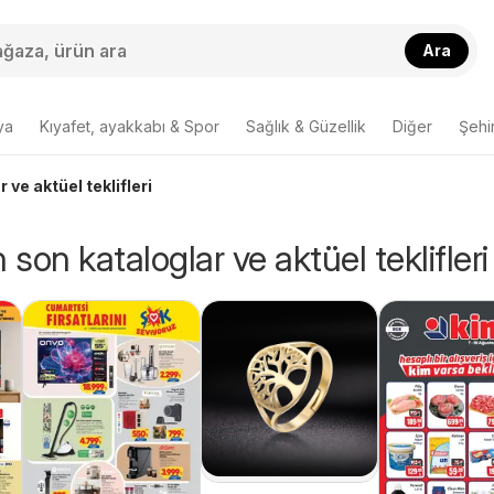
Ara
ya
Kıyafet, ayakkabı & Spor
Sağlık & Güzellik
Diğer
Şehir
 ve aktüel teklifleri
 son kataloglar ve aktüel teklifleri