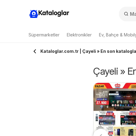
Kataloglar
Süpermarketler
Elektronikler
Ev, Bahçe & Mobil
Kataloglar.com.tr | Çayeli » En son kataloglar
Çayeli » En
İM - İndirimli
7.08.2026 - 10.08.2026
rünler
Kim Market
BİM
07.08.2026 - 19.08.2026
Katalog - Marmara
Kim Market
Insert