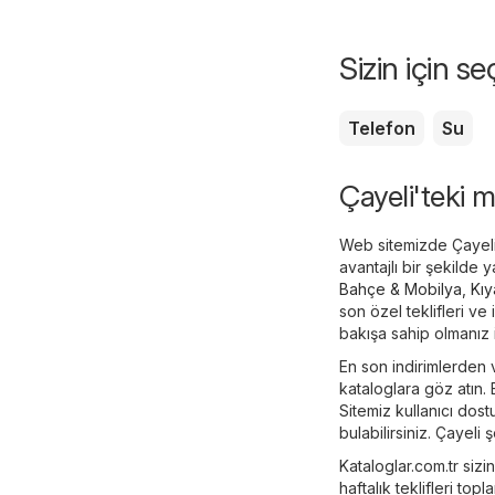
Sizin için s
Telefon
Su
Çayeli'teki m
Web sitemizde Çayeli ş
avantajlı bir şekilde
Bahçe & Mobilya
,
Kıy
son özel teklifleri ve
bakışa sahip olmanız i
En son indirimlerden
kataloglara göz atın.
Sitemiz kullanıcı dost
bulabilirsiniz. Çayeli
Kataloglar.com.tr sizi
haftalık teklifleri topl