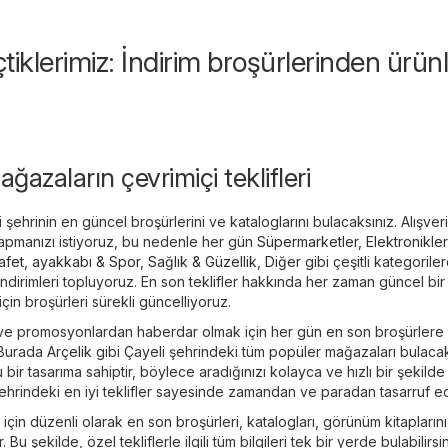
eçtiklerimiz: İndirim broşürlerinden ürün
ağazaların çevrimiçi teklifleri
ehrinin en güncel broşürlerini ve kataloglarını bulacaksınız. Alışveriş
 yapmanızı istiyoruz, bu nedenle her gün
Süpermarketler
,
Elektronikler
afet, ayakkabı & Spor
,
Sağlık & Güzellik
,
Diğer
gibi çeşitli kategoril
 indirimleri topluyoruz. En son teklifler hakkında her zaman güncel bi
çin broşürleri sürekli güncelliyoruz.
 ve promosyonlardan haberdar olmak için her gün en son broşürlere
 Burada
Arçelik
gibi Çayeli şehrindeki tüm popüler mağazaları bulacak
u bir tasarıma sahiptir, böylece aradığınızı kolayca ve hızlı bir şekilde
 şehrindeki en iyi teklifler sayesinde zamandan ve paradan tasarruf ed
n için düzenli olarak en son broşürleri, katalogları, görünüm kitapların
ar. Bu şekilde, özel tekliflerle ilgili tüm bilgileri tek bir yerde bulabilirsin