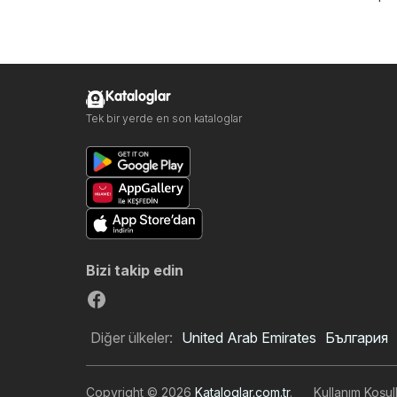
Kataloglar
Tek bir yerde en son kataloglar
Bizi takip edin
Diğer ülkeler:
United Arab Emirates
България
Copyright © 2026
Kataloglar.com.tr
.
Kullanım Koşull