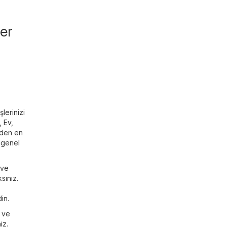
ler
lerinizi
,
Ev,
erden en
r genel
 ve
sınız.
in.
ı ve
iz.