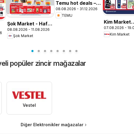
Temu hot deals –
08.08.2026 - 31.12.2026
Turkey
TEMU
Kim Market
Şok Market - Hafta
07.08.2026 - 19.
Katalog
08.08.2026 - 11.08.2026
sonu fırsatları
26
Kim Market
Şok Market
eli popüler zincir mağazalar
Vestel
Diğer Elektronikler mağazalar