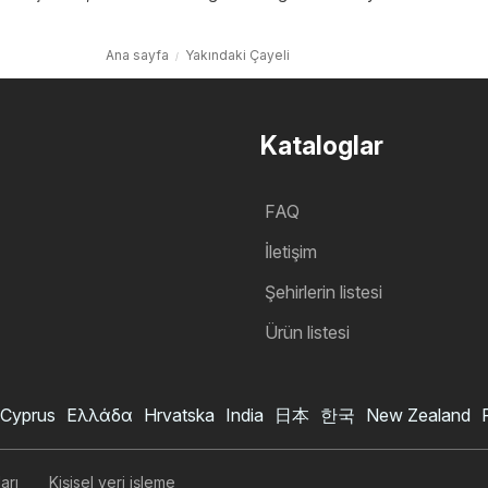
Ana sayfa
Yakındaki Çayeli
Kataloglar
FAQ
İletişim
Şehirlerin listesi
Ürün listesi
Cyprus
Ελλάδα
Hrvatska
India
日本
한국
New Zealand
arı
Kişisel veri işleme