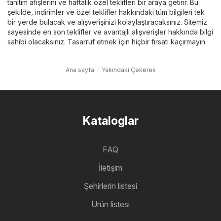
tanıtım afişlerini ve haftalık özel teklifleri bir araya getirir. Bu
şekilde, indirimler ve özel teklifler hakkındaki tüm bilgileri tek
bir yerde bulacak ve alışverişinizi kolaylaştıracaksınız. Sitemiz
sayesinde en son teklifler ve avantajlı alışverişler hakkında bilgi
sahibi olacaksınız. Tasarruf etmek için hiçbir fırsatı kaçırmayın.
Ana sayfa
Yakındaki Çekerek
Kataloglar
FAQ
İletişim
Şehirlerin listesi
Ürün listesi