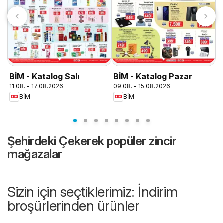
T
0
BİM - Katalog Salı
BİM - Katalog Pazar
11.08. - 17.08.2026
09.08. - 15.08.2026
BİM
BİM
Şehirdeki Çekerek popüler zincir
mağazalar
Sizin için seçtiklerimiz: İndirim
broşürlerinden ürünler