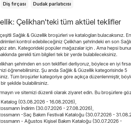
Diş fırçası
Dudak parlatıcısı
llik: Çelikhan'teki tüm aktüel teklifler
eşitli
Sağlık & Güzellik
broşürleri ve katalogları bulacaksınız. E
irimleri kontrol edebileceğiniz Çelikhan şehrindeki en son Sağl
göz atın. Kategorideki popüler mağazalar için . Ama hepsi bununl
 hakkında gerekli tüm bilgileri tek bir yerde bulabileceksiniz.
likhan şehrinden en son teklifleri derliyoruz, böylece en iyi fırsat
izi öğrenebilirsiniz. Şu anda Sağlık & Güzellik kategorisinde 5
irsiniz. Tüm broşürler kategoriye göre açıkça düzenlenmiştir, böy
 bir şekilde bulabilirsiniz.
çırmayın ve sitemizi düzenli olarak ziyaret edin. Bu broşürlere göz
is Katalog (03.08.2026 - 16.08.2026)
,
ossmann İndirim (30.07.2026 - 27.08.2026)
,
ossmann -Saç Bakım Festivali Kataloğu (30.07.2026 - 31.08.
ossmann - Ağustos Kişisel Bakım Kataloğu (30.07.2026 -