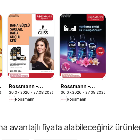
Rossmann -
Rossmann -
26
30.07.2026 - 27.08.2026
30.07.2026 - 27.08.2026
Ağustos Kişisel
Ağustos Ev &
Rossmann
Rossmann
Bakım Kataloğu
Yaşam Kataloğu
 avantajlı fiyata alabileceğiniz ürünle