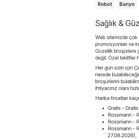
Robot
Banyo
Sağlık & Güze
Web sitemizde çok ç
promosyonları ve ind
Güzellik broşürlere 
değil. Özel teklifler
Her gün sizin için Çe
nerede bulabileceğin
broşürlerini bulabil
ihtiyacınız olanı hızlı
Harika fırsatları ka
Gratis - Grat
Rossmann - R
Rossmann - R
Rossmann - R
27.08.2026)
,