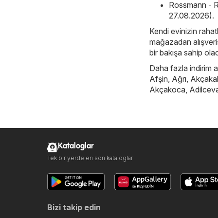
Rossmann - R
27.08.2026)
.
Kendi evinizin rahatl
mağazadan alışveriş 
bir bakışa sahip ola
Daha fazla indirim ar
Afşin
,
Ağrı
,
Akçaka
Akçakoca
,
Adilcev
Kataloglar
Tek bir yerde en son kataloglar
Bizi takip edin