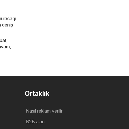
unulacağı
n geniş
bat
,
ayam
,
Ortaklık
Nasıl reklam verilir
B2B alanı