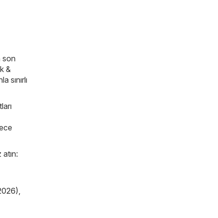
n son
ık &
a sınırlı
ları
lece
 atın:
2026)
,