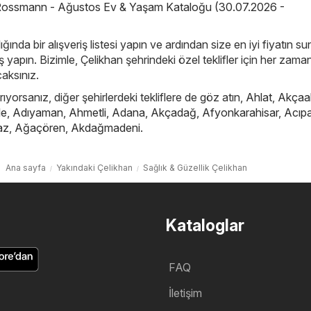
ossmann - Ağustos Ev & Yaşam Kataloğu (30.07.2026 -
ığında bir alışveriş listesi yapın ve ardından size en iyi fiyatın s
yapın. Bizimle, Çelikhan şehrindeki özel teklifler için her zama
caksınız.
ıyorsanız, diğer şehirlerdeki tekliflere de göz atın,
Ahlat
,
Akçaa
le
,
Adıyaman
,
Ahmetli
,
Adana
,
Akçadağ
,
Afyonkarahisar
,
Acıp
az
,
Ağaçören
,
Akdağmadeni
.
Ana sayfa
Yakındaki Çelikhan
Sağlık & Güzellik Çelikhan
Kataloglar
FAQ
İletişim