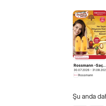
Rossmann -Saç
30.07.2026 - 31.08.20
Bakım Festivali
Rossmann
Kataloğu
Şu anda daha