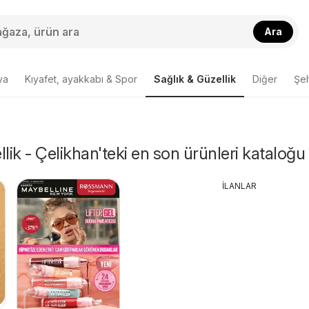
Ara
ya
Kıyafet, ayakkabı & Spor
Sağlık & Güzellik
Diğer
Şeh
lik - Çelikhan'teki en son ürünleri kataloğu
İLANLAR