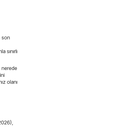
n son
a sınırlı
rı nerede
ini
nız olanı
2026)
,