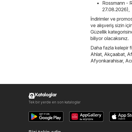
Rossmann - R
27.08.2026)
,
İndirimler ve promos
ve alışveriş sizin iç
Güzellik kategorisind
biliyor olacaksınız.
Daha fazla kelepir f
Ahlat
,
Akçaabat
,
Af
Afyonkarahisar
,
Ac
Kataloglar
Tek bir yerde en son kataloglar