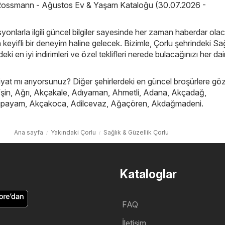
ossmann - Ağustos Ev & Yaşam Kataloğu (30.07.2026 -
yonlarla ilgili güncel bilgiler sayesinde her zaman haberdar ola
in keyifli bir deneyim haline gelecek. Bizimle, Çorlu şehrindeki Sa
eki en iyi indirimleri ve özel teklifleri nerede bulacağınızı her da
iyat mı arıyorsunuz? Diğer şehirlerdeki en güncel broşürlere göz
şin
,
Ağrı
,
Akçakale
,
Adıyaman
,
Ahmetli
,
Adana
,
Akçadağ
,
ıpayam
,
Akçakoca
,
Adilcevaz
,
Ağaçören
,
Akdağmadeni
.
Ana sayfa
Yakındaki Çorlu
Sağlık & Güzellik Çorlu
Kataloglar
FAQ
İletişim