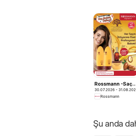
Rossmann -Saç
30.07.2026 - 31.08.20
Bakım Festivali
Rossmann
Kataloğu
Şu anda daha