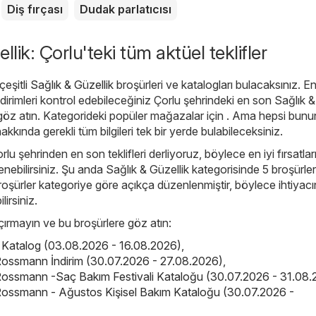
Diş fırçası
Dudak parlatıcısı
llik: Çorlu'teki tüm aktüel teklifler
eşitli
Sağlık & Güzellik
broşürleri ve katalogları bulacaksınız. E
irimleri kontrol edebileceğiniz Çorlu şehrindeki en son Sağlık &
göz atın. Kategorideki popüler mağazalar için . Ama hepsi bununl
 hakkında gerekli tüm bilgileri tek bir yerde bulabileceksiniz.
rlu şehrinden en son teklifleri derliyoruz, böylece en iyi fırsatla
enebilirsiniz. Şu anda Sağlık & Güzellik kategorisinde 5 broşürler
broşürler kategoriye göre açıkça düzenlenmiştir, böylece ihtiyacı
ilirsiniz.
kaçırmayın ve bu broşürlere göz atın:
is Katalog (03.08.2026 - 16.08.2026)
,
ossmann İndirim (30.07.2026 - 27.08.2026)
,
ossmann -Saç Bakım Festivali Kataloğu (30.07.2026 - 31.08.
ossmann - Ağustos Kişisel Bakım Kataloğu (30.07.2026 -