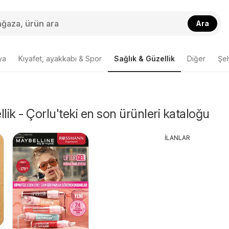
Ara
ya
Kıyafet, ayakkabı & Spor
Sağlık & Güzellik
Diğer
Şeh
lik - Çorlu'teki en son ürünleri kataloğu
İLANLAR