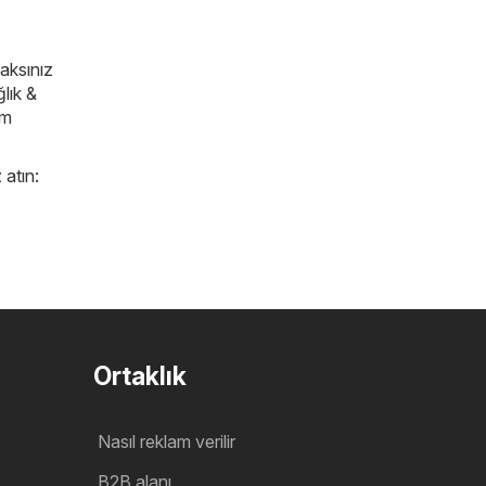
caksınız
ğlık &
im
 atın:
Ortaklık
Nasıl reklam verilir
B2B alanı