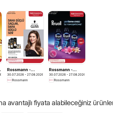
Rossmann -
Rossmann -
26
30.07.2026 - 27.08.2026
30.07.2026 - 27.08.2026
Ağustos Kişisel
Ağustos Ev &
Rossmann
Rossmann
Bakım Kataloğu
Yaşam Kataloğu
 avantajlı fiyata alabileceğiniz ürünle