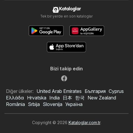
Kataloglar
Tek bir yerde en son kataloglar
Bizi takip edin
Diğer ülkeler:
United Arab Emirates
България
Cyprus
Ελλάδα
Hrvatska
India
日本
한국
New Zealand
România
Srbija
Slovenija
Україна
Copyright © 2026
Kataloglar.com.tr
.