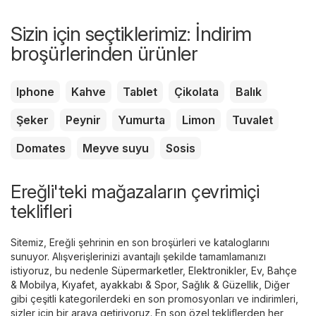
Sizin için seçtiklerimiz: İndirim
broşürlerinden ürünler
Iphone
Kahve
Tablet
Çikolata
Balık
Şeker
Peynir
Yumurta
Limon
Tuvalet
Domates
Meyve suyu
Sosis
Ereğli'teki mağazaların çevrimiçi
teklifleri
Sitemiz, Ereğli şehrinin en son broşürleri ve kataloglarını
sunuyor. Alışverişlerinizi avantajlı şekilde tamamlamanızı
istiyoruz, bu nedenle
Süpermarketler
,
Elektronikler
,
Ev, Bahçe
& Mobilya
,
Kıyafet, ayakkabı & Spor
,
Sağlık & Güzellik
,
Diğer
gibi çeşitli kategorilerdeki en son promosyonları ve indirimleri,
sizler için bir araya getiriyoruz. En son özel tekliflerden her