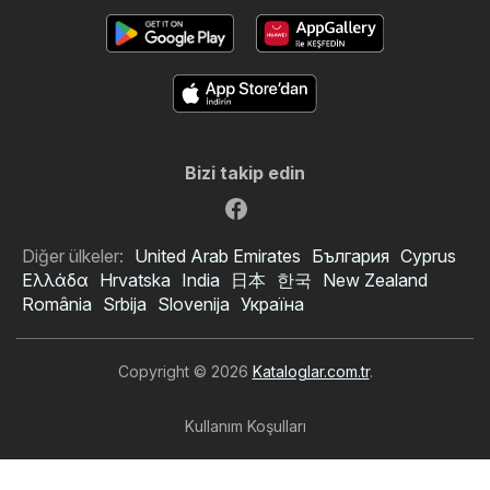
Bizi takip edin
Diğer ülkeler:
United Arab Emirates
България
Cyprus
Ελλάδα
Hrvatska
India
日本
한국
New Zealand
România
Srbija
Slovenija
Україна
Copyright © 2026
Kataloglar.com.tr
.
Kullanım Koşulları
Kişisel veri işleme