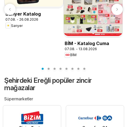
Sarıyer Katalog
07.08. - 26.08.2026
Sarıyer
M
BİM - Katalog Cuma
M
07.08. - 13.08.2026
0
BİM
Şehirdeki Ereğli popüler zincir
mağazalar
Süpermarketler